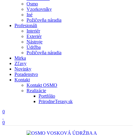
Osmo
Vzorkovníky
Iné
Požičovňa náradia
Profesionáli
Interiér
Exteriér
Nástroje
Údržba
Požičovňa náradia
Mirka
Zľavy
Novinky
Poradenstvo
Kontakt
Kontakt OSMO
Realizácie
Portfólio
PrirodneTerasy.sk
0
0