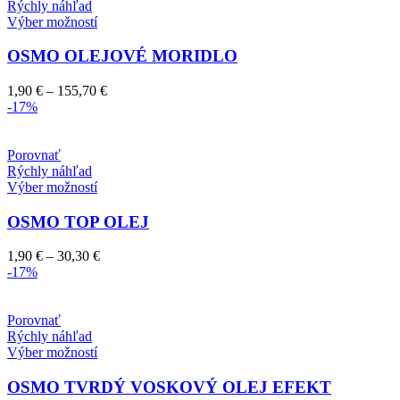
010,00 €
Rýchly náhľad
produktu.
Tento
Výber možností
produkt
má
OSMO OLEJOVÉ MORIDLO
viacero
variantov.
Price
1,90
€
–
155,70
€
Možnosti
range:
-17%
si
1,90 €
môžete
through
vybrať
155,70 €
Porovnať
na
Rýchly náhľad
stránke
Tento
Výber možností
produktu.
produkt
má
OSMO TOP OLEJ
viacero
variantov.
Price
1,90
€
–
30,30
€
Možnosti
range:
-17%
si
1,90 €
môžete
through
vybrať
30,30 €
Porovnať
na
Rýchly náhľad
stránke
Tento
Výber možností
produktu.
produkt
má
OSMO TVRDÝ VOSKOVÝ OLEJ EFEKT
viacero