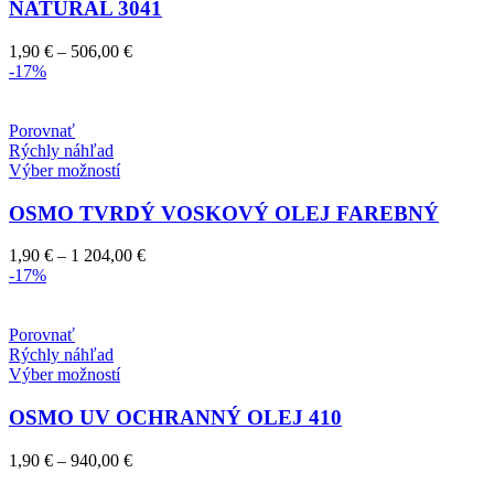
NATURAL 3041
variantov.
Možnosti
Price
1,90
€
–
506,00
€
si
range:
-17%
môžete
1,90 €
vybrať
through
na
506,00 €
Porovnať
stránke
Rýchly náhľad
produktu.
Tento
Výber možností
produkt
má
OSMO TVRDÝ VOSKOVÝ OLEJ FAREBNÝ
viacero
variantov.
Price
1,90
€
–
1 204,00
€
Možnosti
range:
-17%
si
1,90 €
môžete
through
vybrať
1
Porovnať
na
204,00 €
Rýchly náhľad
stránke
Tento
Výber možností
produktu.
produkt
má
OSMO UV OCHRANNÝ OLEJ 410
viacero
variantov.
Price
1,90
€
–
940,00
€
Možnosti
range:
si