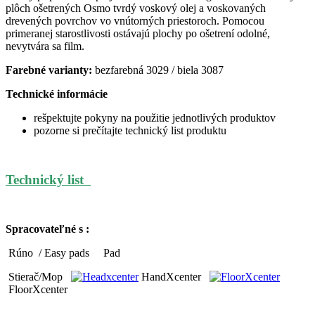
plôch ošetrených Osmo tvrdý voskový olej a voskovaných
drevených povrchov vo vnútorných priestoroch. Pomocou
primeranej starostlivosti ostávajú plochy po ošetrení odolné,
nevytvára sa film.
Farebné varianty:
bezfarebná 3029 / biela 3087
Technické informácie
rešpektujte pokyny na použitie jednotlivých produktov
pozorne si prečítajte technický list produktu
Technický list
Spracovateľné s :
Rúno
/ Easy pads
Pad
Stierač/Mop
HandXcenter
FloorXcenter