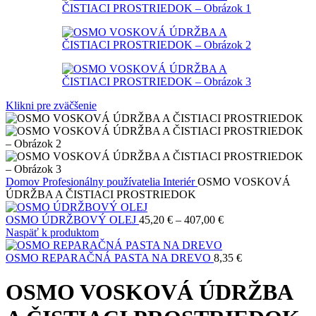
Klikni pre zväčšenie
Domov
Profesionálny používatelia
Interiér
OSMO VOSKOVÁ
ÚDRŽBA A ČISTIACI PROSTRIEDOK
Price
OSMO ÚDRŽBOVÝ OLEJ
45,20
€
–
407,00
€
range:
Naspäť k produktom
45,20 €
through
OSMO REPARAČNÁ PASTA NA DREVO
8,35
€
407,00 €
OSMO VOSKOVÁ ÚDRŽBA