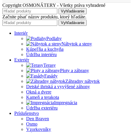
Copyright OSMONÁTERY - Všetky práva vyhradené
Vyhľadávanie
Začnite písať názov produktu, ktorý hľadáte.
Vyhľadávanie
Interiér
Podlahy
Nábytok a steny
Kúpeľňa a kuchyňa
Údržba interiéru
Exteriér
Terasy
Ploty a zábrany
Fasády
Záhradny nábytok
Detské ihriská a vyvýšené záhony
Okná a dvere
Kameň a terakota
Impregnácia
Údržba exteriéru
Príslušenstvo
Den Braven
Osmo
Vzorkovníky