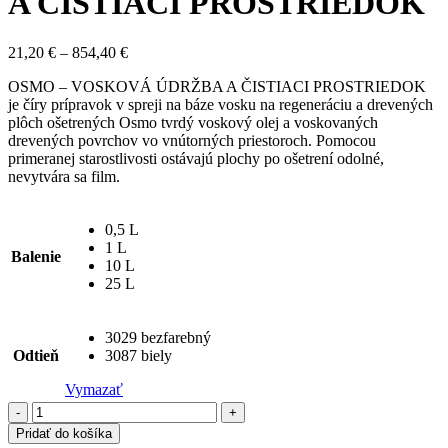
A ČISTIACI PROSTRIEDOK
Price
21,20
€
–
854,40
€
range:
OSMO – VOSKOVÁ ÚDRŽBA A ČISTIACI PROSTRIEDOK
21,20 €
je číry prípravok v spreji na báze vosku na regeneráciu a drevených
through
plôch ošetrených Osmo tvrdý voskový olej a voskovaných
854,40 €
drevených povrchov vo vnútorných priestoroch. Pomocou
primeranej starostlivosti ostávajú plochy po ošetrení odolné,
nevytvára sa film.
0,5 L
1 L
Balenie
10 L
25 L
3029 bezfarebný
Odtieň
3087 biely
Vymazať
množstvo
OSMO
Pridať do košíka
VOSKOVÁ