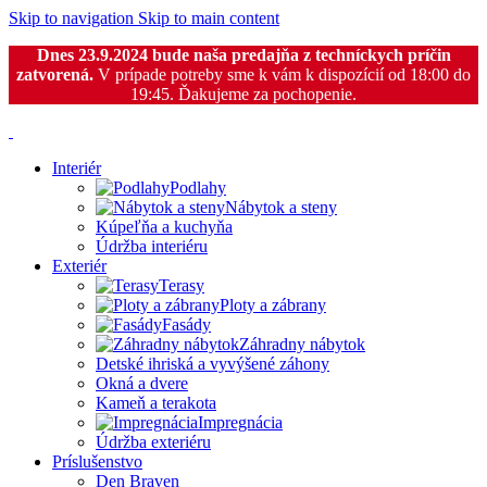
Skip to navigation
Skip to main content
Dnes 23.9.2024 bude naša predajňa z techníckych príčin
zatvorená.
V prípade potreby sme k vám k dispozícií od 18:00 do
19:45. Ďakujeme za pochopenie.
Interiér
Podlahy
Nábytok a steny
Kúpeľňa a kuchyňa
Údržba interiéru
Exteriér
Terasy
Ploty a zábrany
Fasády
Záhradny nábytok
Detské ihriská a vyvýšené záhony
Okná a dvere
Kameň a terakota
Impregnácia
Údržba exteriéru
Príslušenstvo
Den Braven