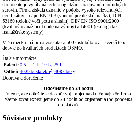
sortimentu je vyrábaná technologickým spracovaním prírodných
surovín. Firma získala uznanie v podobe vysoko relevantných
certifikátov – napr. EN 71.3 (vhodné pre detské hračky), DIN
53160 (odolné voči potu a slinám), DIN EN ISO 9001:2000
(kvalitný manažment riadenia výroby) a 14001 (ekologické
manažérske systémy).
V Nemecku má firma viac ako 2 500 distribútorov – svedčí to o
dopyte po kvalitných produktoch OSMO.
Ďalšie informácie
Balenie
0,5 L
,
1 L
,
10 L
,
25 L
Odtieň
3029 bezfarebný
,
3087 biely
Doprava a doručenie
Odosielame do 24 hodín
Vieme, aké dôležité je dostať svoju objednávku čo najskôr. Preto
všetok tovar expedujeme do 24 hodín od objednania (od pondelka
do piatku).
Súvisiace produkty