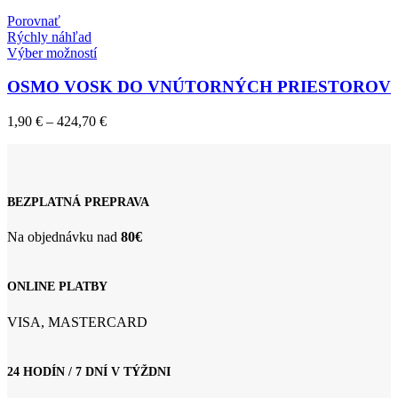
1,90 €
môžete
through
Porovnať
vybrať
940,00 €
Rýchly náhľad
na
Tento
Výber možností
stránke
produkt
produktu.
má
OSMO VOSK DO VNÚTORNÝCH PRIESTOROV
viacero
variantov.
Price
1,90
€
–
424,70
€
Možnosti
range:
si
1,90 €
môžete
through
vybrať
424,70 €
na
BEZPLATNÁ PREPRAVA
stránke
produktu.
Na objednávku nad
80€
ONLINE PLATBY
VISA, MASTERCARD
24 HODÍN / 7 DNÍ V TÝŽDNI