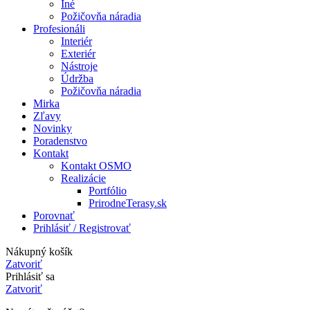
Iné
Požičovňa náradia
Profesionáli
Interiér
Exteriér
Nástroje
Údržba
Požičovňa náradia
Mirka
Zľavy
Novinky
Poradenstvo
Kontakt
Kontakt OSMO
Realizácie
Portfólio
PrirodneTerasy.sk
Porovnať
Prihlásiť / Registrovať
Nákupný košík
Zatvoriť
Prihlásiť sa
Zatvoriť