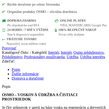
ÚDRŽBA
✅
Rýchle doručenie po celom Slovensku
A
✅
Originálne produkty OSMO – oficiálna distribúcia
ČISTIACI
PROSTRIEDOK
DOPRAVA ZDARMA
ONLINE PLATBY
🚚
💳
Pri objednávke nad 80 €
VISA, MASTERCARD, Google Pay
24 HODIN / 7 DNÍ V TÝŽDNI
100% BEZPEČNÝ NÁKUP
⏰
🔒
Sme k dispozícií nepretržite
Tovar vždy dodáme
VRÁTENIE TOVARU
↩️
Nepoužitý tovar môžete vrátiť
Porovnať
Katalógové číslo:
-
Kategórií:
Interiér
,
Interiér
,
Osmo príslušenstvo
,
Príslušenstvo
,
Profesionálny používatelia
,
Údržba
,
Údržba interiéru
Zdieľať:
Popis
Ďalšie informácie
Doprava a doručenie
Popis
OSMO – VOSKOVÁ ÚDRŽBA A ČISTIACI
PROSTRIEDOK
Je číry prípravok v spreji na báze vosku na regeneráciu a drevených