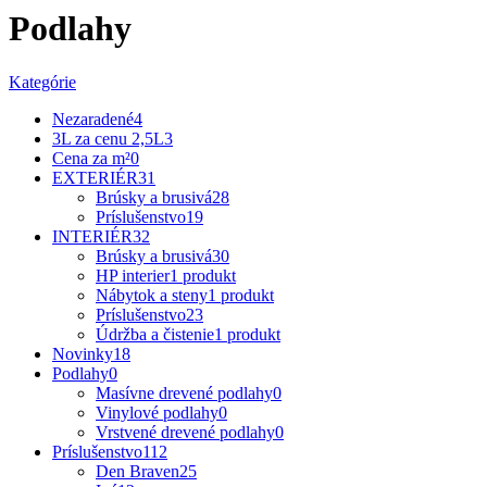
Podlahy
Kategórie
Nezaradené
4
3L za cenu 2,5L
3
Cena za m²
0
EXTERIÉR
31
Brúsky a brusivá
28
Príslušenstvo
19
INTERIÉR
32
Brúsky a brusivá
30
HP interier
1 produkt
Nábytok a steny
1 produkt
Príslušenstvo
23
Údržba a čistenie
1 produkt
Novinky
18
Podlahy
0
Masívne drevené podlahy
0
Vinylové podlahy
0
Vrstvené drevené podlahy
0
Príslušenstvo
112
Den Braven
25