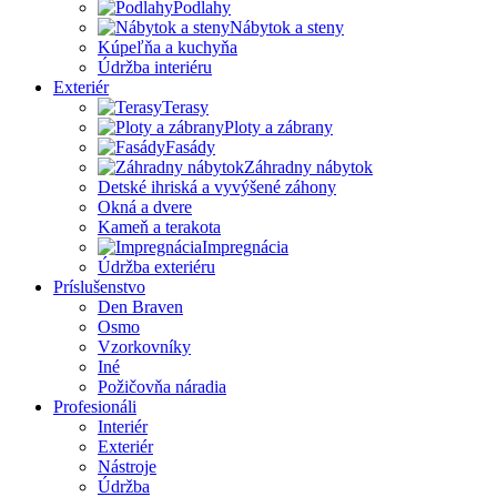
Podlahy
Nábytok a steny
Kúpeľňa a kuchyňa
Údržba interiéru
Exteriér
Terasy
Ploty a zábrany
Fasády
Záhradny nábytok
Detské ihriská a vyvýšené záhony
Okná a dvere
Kameň a terakota
Impregnácia
Údržba exteriéru
Príslušenstvo
Den Braven
Osmo
Vzorkovníky
Iné
Požičovňa náradia
Profesionáli
Interiér
Exteriér
Nástroje
Údržba