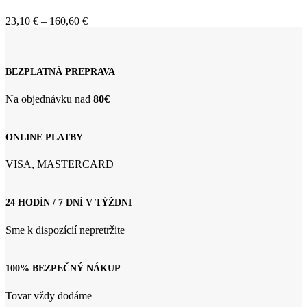
viacero
variantov.
Price
23,10
€
–
160,60
€
Možnosti
range:
si
23,10 €
môžete
through
vybrať
160,60 €
BEZPLATNÁ PREPRAVA
na
stránke
Na objednávku nad
80€
produktu.
ONLINE PLATBY
VISA, MASTERCARD
24 HODÍN / 7 DNÍ V TÝŽDNI
Sme k dispozícií nepretržite
100% BEZPEČNÝ NÁKUP
Tovar vždy dodáme