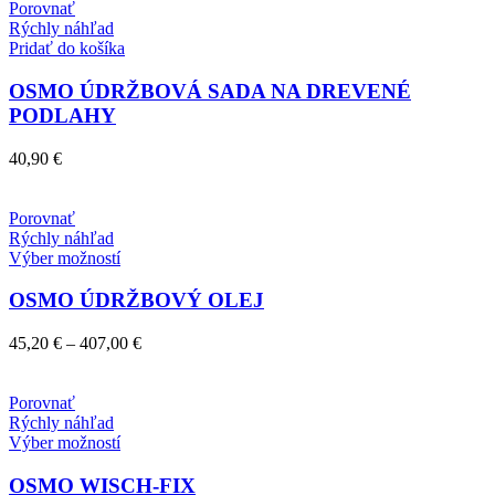
môžete
through
Porovnať
vybrať
1
Rýchly náhľad
na
286,00 €
Pridať do košíka
stránke
produktu.
OSMO ÚDRŽBOVÁ SADA NA DREVENÉ
PODLAHY
40,90
€
Porovnať
Rýchly náhľad
Tento
Výber možností
produkt
má
OSMO ÚDRŽBOVÝ OLEJ
viacero
variantov.
Price
45,20
€
–
407,00
€
Možnosti
range:
si
45,20 €
môžete
through
Porovnať
vybrať
407,00 €
Rýchly náhľad
na
Tento
Výber možností
stránke
produkt
produktu.
má
OSMO WISCH-FIX