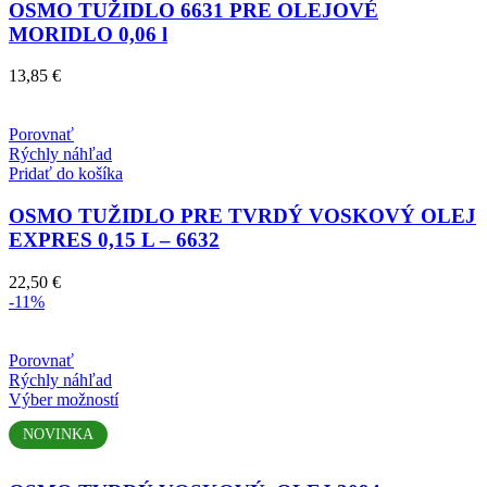
produktu.
OSMO TUŽIDLO 6631 PRE OLEJOVÉ
MORIDLO 0,06 l
13,85
€
Porovnať
Rýchly náhľad
Pridať do košíka
OSMO TUŽIDLO PRE TVRDÝ VOSKOVÝ OLEJ
EXPRES 0,15 L – 6632
22,50
€
-11%
Porovnať
Rýchly náhľad
Tento
Výber možností
produkt
NOVINKA
má
viacero
variantov.