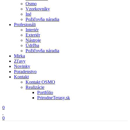
Osmo
Vzorkovníky
Iné
Požičovňa náradia
Profesionáli
Interiér
Exteriér
Nástroje
Údržba
Požičovňa náradia
Mirka
Zľavy
Novinky
Poradenstvo
Kontakt
Kontakt OSMO
Realizácie
Portfólio
PrirodneTerasy.sk
0
0