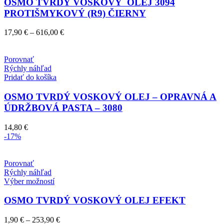
OSMO TVRDÝ VOSKOVÝ OLEJ 3094
Možnosti
PROTIŠMYKOVÝ (R9) ČIERNY
si
môžete
vybrať
Price
17,90
€
–
616,00
€
na
range:
stránke
17,90 €
produktu.
through
Porovnať
616,00 €
Rýchly náhľad
Pridať do košíka
OSMO TVRDÝ VOSKOVÝ OLEJ – OPRAVNÁ A
ÚDRŽBOVÁ PASTA – 3080
14,80
€
-17%
Porovnať
Rýchly náhľad
Tento
Výber možností
produkt
má
OSMO TVRDÝ VOSKOVÝ OLEJ EFEKT
viacero
variantov.
Price
1,90
€
–
253,90
€