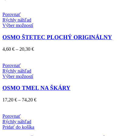
Možnosti
si
môžete
Porovnať
vybrať
Rýchly náhľad
na
Tento
Výber možností
stránke
produkt
produktu.
má
OSMO ŠTETEC PLOCHÝ ORIGINÁLNY
viacero
variantov.
Price
4,60
€
–
20,30
€
Možnosti
range:
si
4,60 €
môžete
through
Porovnať
vybrať
20,30 €
Rýchly náhľad
na
Tento
Výber možností
stránke
produkt
produktu.
má
OSMO TMEL NA ŠKÁRY
viacero
variantov.
Price
17,20
€
–
74,20
€
Možnosti
range:
si
17,20 €
môžete
through
Porovnať
vybrať
74,20 €
Rýchly náhľad
na
Pridať do košíka
stránke