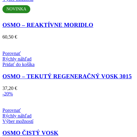
produkt
NOVINKA
má
viacero
variantov.
OSMO – REAKTÍVNE MORIDLO
Možnosti
si
60,50
€
môžete
vybrať
na
Porovnať
stránke
Rýchly náhľad
produktu.
Pridať do košíka
OSMO – TEKUTÝ REGENERAČNÝ VOSK 3015
37,20
€
-20%
Porovnať
Rýchly náhľad
Tento
Výber možností
produkt
má
OSMO ČISTÝ VOSK