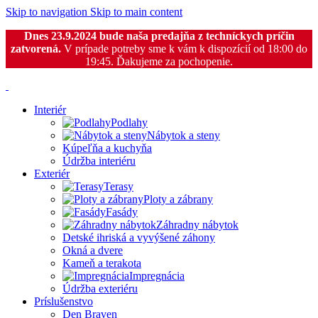
Skip to navigation
Skip to main content
Dnes 23.9.2024 bude naša predajňa z techníckych príčin
zatvorená.
V prípade potreby sme k vám k dispozícií od 18:00 do
19:45. Ďakujeme za pochopenie.
Interiér
Podlahy
Nábytok a steny
Kúpeľňa a kuchyňa
Údržba interiéru
Exteriér
Terasy
Ploty a zábrany
Fasády
Záhradny nábytok
Detské ihriská a vyvýšené záhony
Okná a dvere
Kameň a terakota
Impregnácia
Údržba exteriéru
Príslušenstvo
Den Braven