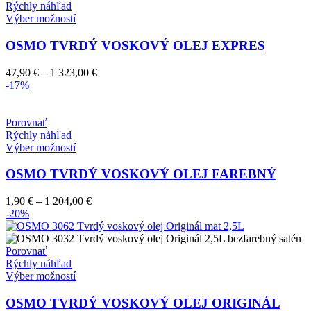
506,00 €
Rýchly náhľad
stránke
Tento
Výber možností
produktu.
produkt
má
OSMO TVRDÝ VOSKOVÝ OLEJ EXPRES
viacero
variantov.
Price
47,90
€
–
1 323,00
€
Možnosti
range:
-17%
si
47,90 €
môžete
through
vybrať
1
Porovnať
na
323,00 €
Rýchly náhľad
stránke
Tento
Výber možností
produktu.
produkt
má
OSMO TVRDÝ VOSKOVÝ OLEJ FAREBNÝ
viacero
variantov.
Price
1,90
€
–
1 204,00
€
Možnosti
range:
-20%
si
1,90 €
môžete
through
vybrať
1
Porovnať
na
204,00 €
Rýchly náhľad
stránke
Tento
Výber možností
produktu.
produkt
má
OSMO TVRDÝ VOSKOVÝ OLEJ ORIGINÁL