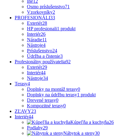
Iné
12
Osmo príslušenstvo
71
Vzorkovníky
2
PROFESIONÁLI
33
Exteriér
28
HP profesionali
1 produkt
Interiér
26
Náradie
11
Nástroje
4
Príslušenstvo
24
Údržba a čistenie
3
Profesionálny používatelia
92
Exteriér
29
Interiér
44
Nástroje
34
Terasy
4
Doplnky na montáž terasy
0
Doplnky na údržbu terasy
1 produkt
Drevené terasy
0
Kompozitné terasy
0
ZĽAVY
23
Interiér
44
Kúpeľňa a kuchyňa
26
Podlahy
29
Nábytok a steny
30