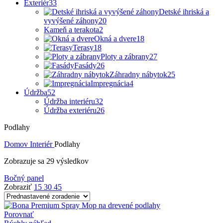
Exteriér
33
Detské ihriská a
vyvýšené záhony
20
Kameň a terakota
2
Okná a dvere
18
Terasy
18
Ploty a zábrany
27
Fasády
26
Záhradny nábytok
25
Impregnácia
4
Údržba
52
Údržba interiéru
32
Údržba exteriéru
26
Podlahy
Domov
Interiér
Podlahy
Zobrazuje sa 29 výsledkov
Bočný panel
Zobraziť
15
30
45
Porovnať