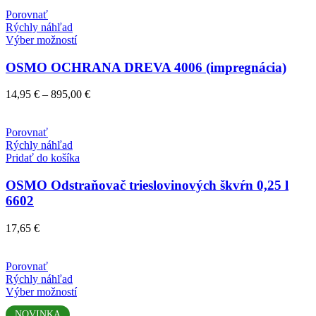
through
vybrať
1
Porovnať
na
124,00 €
Rýchly náhľad
stránke
Tento
Výber možností
produktu.
produkt
má
OSMO OCHRANA DREVA 4006 (impregnácia)
viacero
variantov.
Price
14,95
€
–
895,00
€
Možnosti
range:
si
14,95 €
môžete
through
Porovnať
vybrať
895,00 €
Rýchly náhľad
na
Pridať do košíka
stránke
produktu.
OSMO Odstraňovač trieslovinových škvŕn 0,25 l
6602
17,65
€
Porovnať
Rýchly náhľad
Tento
Výber možností
produkt
NOVINKA