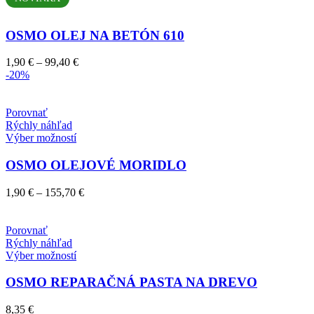
má
viacero
variantov.
OSMO OLEJ NA BETÓN 610
Možnosti
si
Price
1,90
€
–
99,40
€
môžete
range:
-20%
vybrať
1,90 €
na
through
stránke
99,40 €
Porovnať
produktu.
Rýchly náhľad
Tento
Výber možností
produkt
má
OSMO OLEJOVÉ MORIDLO
viacero
variantov.
Price
1,90
€
–
155,70
€
Možnosti
range:
si
1,90 €
môžete
through
Porovnať
vybrať
155,70 €
Rýchly náhľad
na
Tento
Výber možností
stránke
produkt
produktu.
má
OSMO REPARAČNÁ PASTA NA DREVO
viacero
variantov.
8,35
€