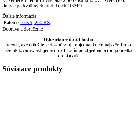
V Nemecku má firma viac ako 2 500 distribútorov – svedčí to o
dopyte po kvalitných produktoch OSMO.
Ďalšie informácie
Balenie
10 KS
,
200 KS
Doprava a doručenie
Odosielame do 24 hodín
Vieme, aké dôležité je dostať svoju objednávku čo najskôr. Preto
všetok tovar expedujeme do 24 hodín od objednania (od pondelka
do piatku).
Súvisiace produkty
-20%