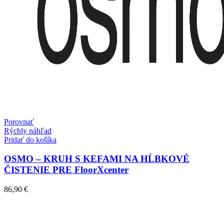
Porovnať
Rýchly náhľad
Pridať do košíka
OSMO – KRUH S KEFAMI NA HĹBKOVÉ
ČISTENIE PRE FloorXcenter
86,90
€