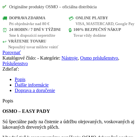
✅
Originálne produkty OSMO – oficiálna distribúcia
DOPRAVA ZDARMA
ONLINE PLATBY
🚚
💳
Pri objednávke nad 80 €
VISA, MASTERCARD, Google Pay
24 HODIN / 7 DNÍ V TÝŽDNI
100% BEZPEČNÝ NÁKUP
⏰
🔒
Sme k dispozícií nepretržite
Tovar vždy dodáme
VRÁTENIE TOVARU
↩️
Nepoužitý tovar môžete vrátiť
Porovnať
Katalógové číslo:
-
Kategórie:
Nástroje
,
Osmo príslušenstvo
,
Príslušenstvo
Zdieľať:
Popis
Ďalšie informácie
Doprava a doručenie
Popis
OSMO – EASY PADY
Sú špeciálne pady na čistenie a údržbu olejovaných, voskovaných aj
lakovaných drevených plôch.