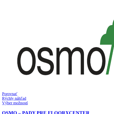
Porovnať
Rýchly náhľad
Tento
Výber možností
produkt
má
OSMO – PADY PRE FLOORXCENTER