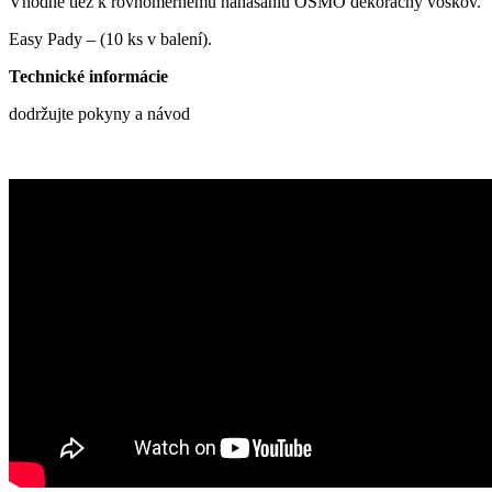
Vhodné tiež k rovnomernému nanášaniu OSMO dekoračný voskov.
Easy Pady – (10 ks v balení).
Technické informácie
dodržujte pokyny a návod