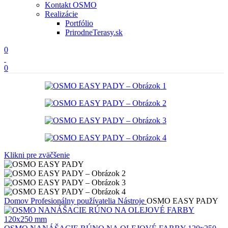
Kontakt OSMO
Realizácie
Portfólio
PrirodneTerasy.sk
0
0
Klikni pre zväčšenie
Domov
Profesionálny používatelia
Nástroje
OSMO EASY PADY