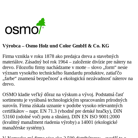
Výrobca – Osmo Holz und Color GmbH & Co. KG
Firma vznikla v roku 1878 ako predajca dreva a stavebných
materiálov. Zásadný bol rok 1964 – založenie divízie pre nátery na
drevo. Filozofiu firmy nachádzame v motte – slovo „form“ nesie
význam vysokého technického štandardu produktov, zatiaľčo
„farbe“ znamená bezpečnosť a ekologickú nezávadnosť náterov na
drevo.
OSMO kladie veľký dôraz na výskum a vývoj. Podstatná časť
sortimentu je vyrábaná technologickým spracovaním prírodných
surovín. Firma získala uznanie v podobe vysoko relevantných
certifikátov – napr. EN 71.3 (vhodné pre detské hračky), DIN
53160 (odolné voči potu a slinám), DIN EN ISO 9001:2000
(kvalitný manažment riadenia výroby) a 14001 (ekologické
manažérske systémy).