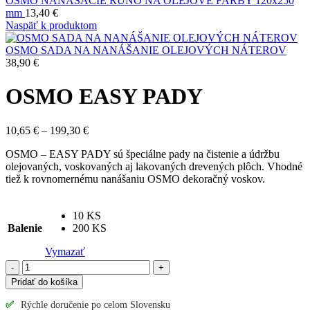
OSMO NANÁŠACIE RÚNO NA OLEJOVÉ FARBY 120x250
mm
13,40
€
Naspäť k produktom
OSMO SADA NA NANÁŠANIE OLEJOVÝCH NÁTEROV
38,90
€
OSMO EASY PADY
Price
10,65
€
–
199,30
€
range:
OSMO – EASY PADY sú špeciálne pady na čistenie a údržbu
10,65 €
olejovaných, voskovaných aj lakovaných drevených plôch. Vhodné
through
tiež k rovnomernému nanášaniu OSMO dekoračný voskov.
199,30 €
10 KS
Balenie
200 KS
Vymazať
množstvo
OSMO
Pridať do košíka
EASY
PADY
✅
Rýchle doručenie po celom Slovensku