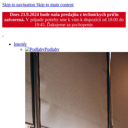
Skip to navigation
Skip to main content
Dnes 23.9.2024 bude naša predajňa z techníckych príčin
zatvorená.
V prípade potreby sme k vám k dispozícií od 18:00 do
19:45. Ďakujeme za pochopenie.
Interiér
Podlahy