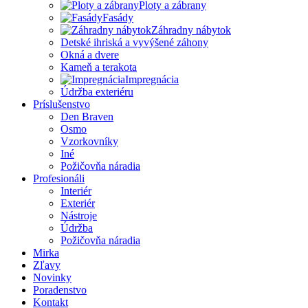
Ploty a zábrany
Fasády
Záhradny nábytok
Detské ihriská a vyvýšené záhony
Okná a dvere
Kameň a terakota
Impregnácia
Údržba exteriéru
Príslušenstvo
Den Braven
Osmo
Vzorkovníky
Iné
Požičovňa náradia
Profesionáli
Interiér
Exteriér
Nástroje
Údržba
Požičovňa náradia
Mirka
Zľavy
Novinky
Poradenstvo
Kontakt