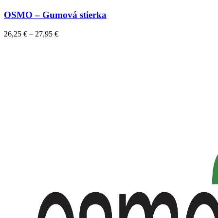
variantov.
OSMO – Gumová stierka
Možnosti
si
Price
26,25
€
–
27,95
€
môžete
range:
vybrať
26,25 €
na
through
stránke
27,95 €
produktu.