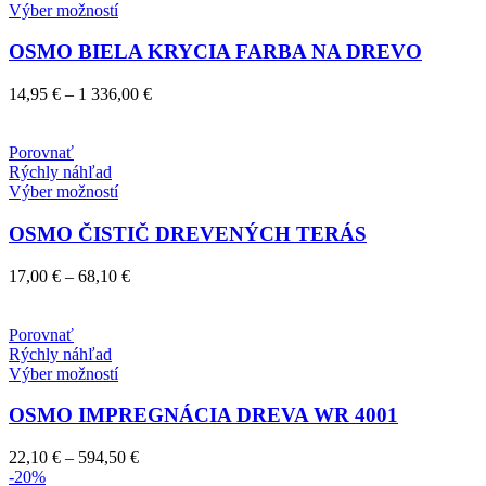
Tento
Výber možností
produkt
má
OSMO BIELA KRYCIA FARBA NA DREVO
viacero
variantov.
Price
14,95
€
–
1 336,00
€
Možnosti
range:
si
14,95 €
môžete
through
Porovnať
vybrať
1
Rýchly náhľad
na
Tento
336,00 €
Výber možností
stránke
produkt
produktu.
má
OSMO ČISTIČ DREVENÝCH TERÁS
viacero
variantov.
Price
17,00
€
–
68,10
€
Možnosti
range:
si
17,00 €
môžete
through
Porovnať
vybrať
68,10 €
Rýchly náhľad
na
Tento
Výber možností
stránke
produkt
produktu.
má
OSMO IMPREGNÁCIA DREVA WR 4001
viacero
variantov.
Price
22,10
€
–
594,50
€
Možnosti
range:
-20%