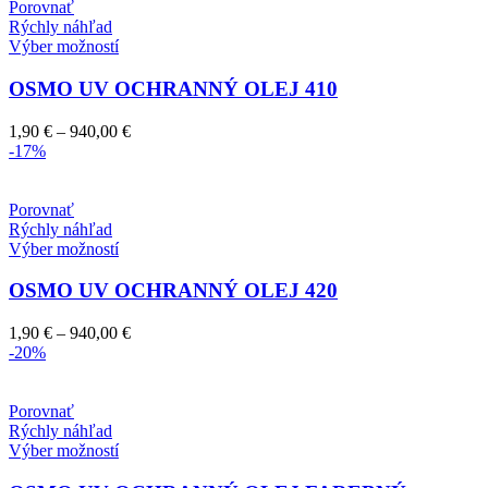
vybrať
104,50 €
Porovnať
na
Rýchly náhľad
stránke
Tento
Výber možností
produktu.
produkt
má
OSMO UV OCHRANNÝ OLEJ 410
viacero
variantov.
Price
1,90
€
–
940,00
€
Možnosti
range:
-17%
si
1,90 €
môžete
through
vybrať
940,00 €
Porovnať
na
Rýchly náhľad
stránke
Tento
Výber možností
produktu.
produkt
má
OSMO UV OCHRANNÝ OLEJ 420
viacero
variantov.
Price
1,90
€
–
940,00
€
Možnosti
range:
-20%
si
1,90 €
môžete
through
vybrať
940,00 €
Porovnať
na
Rýchly náhľad
stránke
Tento
Výber možností
produktu.
produkt