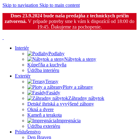
Skip to navigation
Skip to main content
Dnes 23.9.2024 bude naša predajňa z techníckych príčin
zatvorená.
V prípade potreby sme k vám k dispozícií od 18:00 do
19:45. Ďakujeme za pochopenie.
Interiér
Podlahy
Nábytok a steny
Kúpeľňa a kuchyňa
Údržba interiéru
Exteriér
Terasy
Ploty a zábrany
Fasády
Záhradny nábytok
Detské ihriská a vyvýšené záhony
Okná a dvere
Kameň a terakota
Impregnácia
Údržba exteriéru
Príslušenstvo
Den Braven