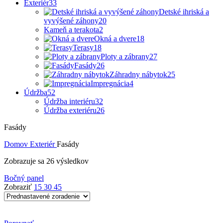
Exteriér
33
Detské ihriská a
vyvýšené záhony
20
Kameň a terakota
2
Okná a dvere
18
Terasy
18
Ploty a zábrany
27
Fasády
26
Záhradny nábytok
25
Impregnácia
4
Údržba
52
Údržba interiéru
32
Údržba exteriéru
26
Fasády
Domov
Exteriér
Fasády
Zobrazuje sa 26 výsledkov
Bočný panel
Zobraziť
15
30
45