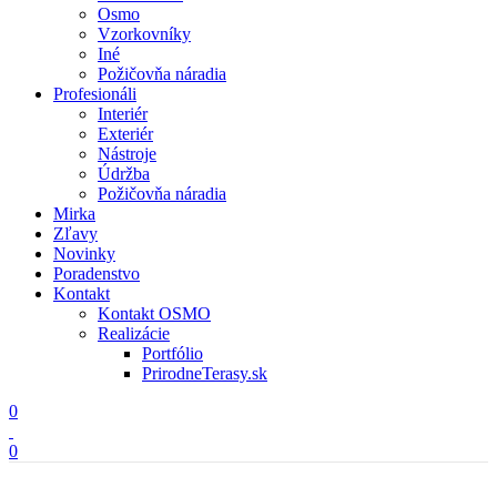
Osmo
Vzorkovníky
Iné
Požičovňa náradia
Profesionáli
Interiér
Exteriér
Nástroje
Údržba
Požičovňa náradia
Mirka
Zľavy
Novinky
Poradenstvo
Kontakt
Kontakt OSMO
Realizácie
Portfólio
PrirodneTerasy.sk
0
0