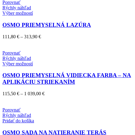
môžete
through
Porovnať
vybrať
732,50 €
Rýchly náhľad
na
Tento
Výber možností
stránke
produkt
produktu.
má
OSMO PRIEMYSELNÁ LAZÚRA
viacero
variantov.
Price
111,80
€
–
313,90
€
Možnosti
range:
si
111,80 €
môžete
through
Porovnať
vybrať
313,90 €
Rýchly náhľad
na
Tento
Výber možností
stránke
produkt
produktu.
má
OSMO PRIEMYSELNÁ VIDIECKA FARBA – NA
viacero
APLIKÁCIU STRIEKANÍM
variantov.
Možnosti
Price
115,50
€
–
1 039,00
€
si
range:
môžete
115,50 €
vybrať
through
Porovnať
na
1
Rýchly náhľad
stránke
039,00 €
Pridať do košíka
produktu.
OSMO SADA NA NATIERANIE TERÁS