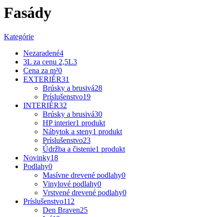
Fasády
Kategórie
Nezaradené
4
3L za cenu 2,5L
3
Cena za m²
0
EXTERIÉR
31
Brúsky a brusivá
28
Príslušenstvo
19
INTERIÉR
32
Brúsky a brusivá
30
HP interier
1 produkt
Nábytok a steny
1 produkt
Príslušenstvo
23
Údržba a čistenie
1 produkt
Novinky
18
Podlahy
0
Masívne drevené podlahy
0
Vinylové podlahy
0
Vrstvené drevené podlahy
0
Príslušenstvo
112
Den Braven
25