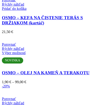
Porovnať
Rýchly náhľad
Pridať do košíka
OSMO – KEFA NA ČISTENIE TERÁS S
DRŽIAKOM (kartáč)
21,50
€
Porovnať
Rýchly náhľad
Tento
Výber možností
produkt
NOVINKA
má
viacero
variantov.
OSMO – OLEJ NA KAMEŇ A TERAKOTU
Možnosti
si
Price
1,90
€
–
99,00
€
môžete
range:
-20%
vybrať
1,90 €
na
through
stránke
99,00 €
Porovnať
produktu.
Rýchly náhľad