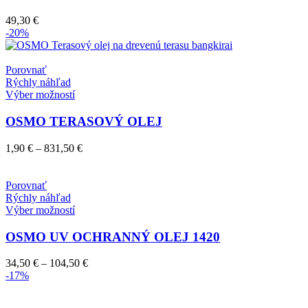
49,30
€
-20%
Porovnať
Rýchly náhľad
Tento
Výber možností
produkt
má
OSMO TERASOVÝ OLEJ
viacero
variantov.
Price
1,90
€
–
831,50
€
Možnosti
range:
si
1,90 €
môžete
through
Porovnať
vybrať
831,50 €
Rýchly náhľad
na
Tento
Výber možností
stránke
produkt
produktu.
má
OSMO UV OCHRANNÝ OLEJ 1420
viacero
variantov.
Price
34,50
€
–
104,50
€
Možnosti
range:
-17%
si
34,50 €
môžete
through