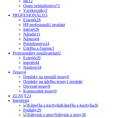
Iné
12
Osmo príslušenstvo
71
Vzorkovníky
2
PROFESIONÁLI
33
Exteriér
28
HP profesionali
1 produkt
Interiér
26
Náradie
11
Nástroje
4
Príslušenstvo
24
Údržba a čistenie
3
Profesionálny používatelia
92
Exteriér
29
Interiér
44
Nástroje
34
Terasy
4
Doplnky na montáž terasy
0
Doplnky na údržbu terasy
1 produkt
Drevené terasy
0
Kompozitné terasy
0
ZĽAVY
23
Interiér
44
Kúpeľňa a kuchyňa
26
Podlahy
29
Nábytok a steny
30