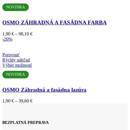
produkt
NOVINKA
má
viacero
variantov.
OSMO ZÁHRADNÁ A FASÁDNA FARBA
Možnosti
si
Price
1,90
€
–
98,10
€
môžete
range:
-20%
vybrať
1,90 €
na
through
stránke
98,10 €
Porovnať
produktu.
Rýchly náhľad
Tento
Výber možností
produkt
NOVINKA
má
viacero
variantov.
OSMO Záhradná a fasádna lazúra
Možnosti
si
Price
1,90
€
–
39,60
€
môžete
range:
vybrať
1,90 €
na
through
stránke
39,60 €
produktu.
BEZPLATNÁ PREPRAVA