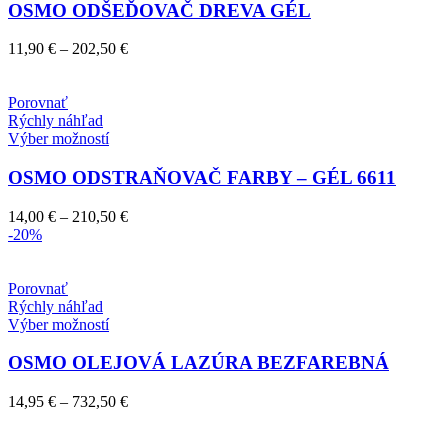
má
OSMO ODŠEĎOVAČ DREVA GÉL
viacero
variantov.
Price
11,90
€
–
202,50
€
Možnosti
range:
si
11,90 €
môžete
through
Porovnať
vybrať
202,50 €
Rýchly náhľad
na
Tento
Výber možností
stránke
produkt
produktu.
má
OSMO ODSTRAŇOVAČ FARBY – GÉL 6611
viacero
variantov.
Price
14,00
€
–
210,50
€
Možnosti
range:
-20%
si
14,00 €
môžete
through
vybrať
210,50 €
Porovnať
na
Rýchly náhľad
stránke
Tento
Výber možností
produktu.
produkt
má
OSMO OLEJOVÁ LAZÚRA BEZFAREBNÁ
viacero
variantov.
Price
14,95
€
–
732,50
€
Možnosti
range:
si
14,95 €