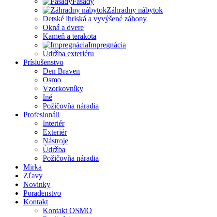
Fasády
Záhradny nábytok
Detské ihriská a vyvýšené záhony
Okná a dvere
Kameň a terakota
Impregnácia
Údržba exteriéru
Príslušenstvo
Den Braven
Osmo
Vzorkovníky
Iné
Požičovňa náradia
Profesionáli
Interiér
Exteriér
Nástroje
Údržba
Požičovňa náradia
Mirka
Zľavy
Novinky
Poradenstvo
Kontakt
Kontakt OSMO