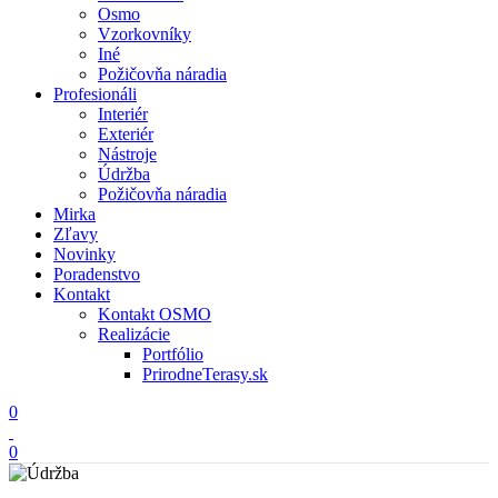
Osmo
Vzorkovníky
Iné
Požičovňa náradia
Profesionáli
Interiér
Exteriér
Nástroje
Údržba
Požičovňa náradia
Mirka
Zľavy
Novinky
Poradenstvo
Kontakt
Kontakt OSMO
Realizácie
Portfólio
PrirodneTerasy.sk
0
0