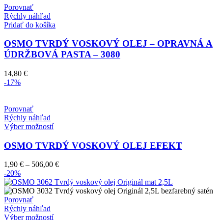
Porovnať
Rýchly náhľad
Pridať do košíka
OSMO TVRDÝ VOSKOVÝ OLEJ – OPRAVNÁ A
ÚDRŽBOVÁ PASTA – 3080
14,80
€
-17%
Porovnať
Rýchly náhľad
Tento
Výber možností
produkt
má
OSMO TVRDÝ VOSKOVÝ OLEJ EFEKT
viacero
variantov.
Price
1,90
€
–
506,00
€
Možnosti
range:
-20%
si
1,90 €
môžete
through
vybrať
506,00 €
Porovnať
na
Rýchly náhľad
stránke
Tento
Výber možností