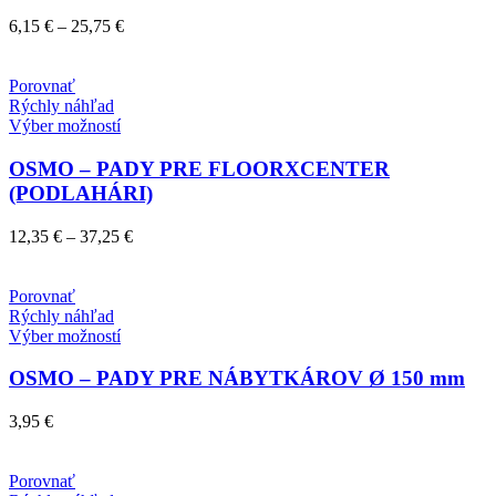
si
Price
6,15
€
–
25,75
€
môžete
range:
vybrať
6,15 €
na
through
Porovnať
stránke
25,75 €
Rýchly náhľad
produktu.
Tento
Výber možností
produkt
má
OSMO – PADY PRE FLOORXCENTER
viacero
(PODLAHÁRI)
variantov.
Možnosti
Price
12,35
€
–
37,25
€
si
range:
môžete
12,35 €
vybrať
through
Porovnať
na
37,25 €
Rýchly náhľad
stránke
Tento
Výber možností
produktu.
produkt
má
OSMO – PADY PRE NÁBYTKÁROV Ø 150 mm
viacero
variantov.
3,95
€
Možnosti
si
môžete
Porovnať
vybrať