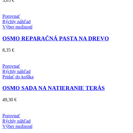
3,65
€
Porovnať
Rýchly náhľad
Tento
Výber možností
produkt
má
OSMO REPARAČNÁ PASTA NA DREVO
viacero
variantov.
8,35
€
Možnosti
si
môžete
Porovnať
vybrať
Rýchly náhľad
na
Pridať do košíka
stránke
produktu.
OSMO SADA NA NATIERANIE TERÁS
49,30
€
Porovnať
Rýchly náhľad
Tento
Výber možností
produkt