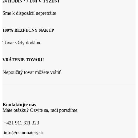
24 HODÍN / 7 DNÍ V TÝŽDNI
Sme k dispozícií nepretržite
100% BEZPEČNÝ NÁKUP
Tovar vždy dodáme
VRÁTENIE TOVARU
Nepoužitý tovar môžete vrátiť
Kontaktujte nás
Máte otázku? Ozvite sa, radi poradíme.
+421 911 311 323
info@osmonatery.sk