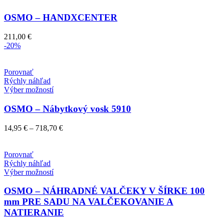
OSMO – HANDXCENTER
211,00
€
-20%
Porovnať
Rýchly náhľad
Tento
Výber možností
produkt
má
OSMO – Nábytkový vosk 5910
viacero
variantov.
Price
14,95
€
–
718,70
€
Možnosti
range:
si
14,95 €
môžete
through
Porovnať
vybrať
718,70 €
Rýchly náhľad
na
Tento
Výber možností
stránke
produkt
produktu.
má
OSMO – NÁHRADNÉ VALČEKY V ŠÍRKE 100
viacero
mm PRE SADU NA VALČEKOVANIE A
variantov.
NATIERANIE
Možnosti