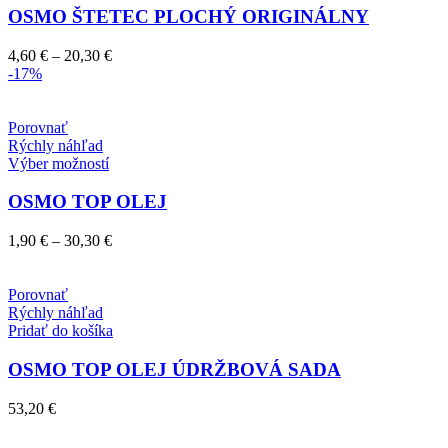
má
OSMO ŠTETEC PLOCHÝ ORIGINÁLNY
viacero
variantov.
Price
4,60
€
–
20,30
€
Možnosti
range:
-17%
si
4,60 €
môžete
through
vybrať
20,30 €
Porovnať
na
Rýchly náhľad
stránke
Tento
Výber možností
produktu.
produkt
má
OSMO TOP OLEJ
viacero
variantov.
Price
1,90
€
–
30,30
€
Možnosti
range:
si
1,90 €
môžete
through
Porovnať
vybrať
30,30 €
Rýchly náhľad
na
Pridať do košíka
stránke
produktu.
OSMO TOP OLEJ ÚDRŽBOVÁ SADA
53,20
€