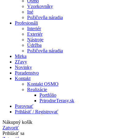
Osmo
Vzorkovníky
Iné
Požičovňa náradia
Profesionáli
Interiér
Exteriér
Nástroje
Údržba
Požičovňa náradia
Mirka
Zľavy
Novinky
Poradenstvo
Kontakt
Kontakt OSMO
Realizácie
Portfólio
PrirodneTerasy.sk
Porovnať
Prihlásiť / Registrovať
Nákupný košík
Zatvoriť
Prihlásiť sa