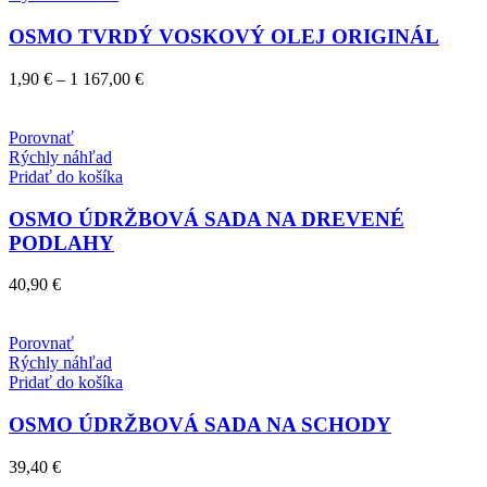
produktu.
produkt
má
OSMO TVRDÝ VOSKOVÝ OLEJ ORIGINÁL
viacero
variantov.
Price
1,90
€
–
1 167,00
€
Možnosti
range:
si
1,90 €
môžete
through
Porovnať
vybrať
1
Rýchly náhľad
na
167,00 €
Pridať do košíka
stránke
produktu.
OSMO ÚDRŽBOVÁ SADA NA DREVENÉ
PODLAHY
40,90
€
Porovnať
Rýchly náhľad
Pridať do košíka
OSMO ÚDRŽBOVÁ SADA NA SCHODY
39,40
€