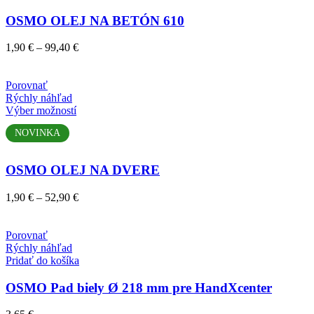
variantov.
OSMO OLEJ NA BETÓN 610
Možnosti
si
Price
1,90
€
–
99,40
€
môžete
range:
vybrať
1,90 €
na
through
Porovnať
stránke
99,40 €
Rýchly náhľad
produktu.
Tento
Výber možností
produkt
NOVINKA
má
viacero
variantov.
OSMO OLEJ NA DVERE
Možnosti
si
Price
1,90
€
–
52,90
€
môžete
range:
vybrať
1,90 €
na
through
Porovnať
stránke
52,90 €
Rýchly náhľad
produktu.
Pridať do košíka
OSMO Pad biely Ø 218 mm pre HandXcenter