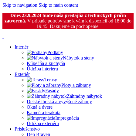
Skip to navigation
Skip to main content
Dnes 23.9.2024 bude naša predajňa z techníckych príčin
zatvorená.
V prípade potreby sme k vám k dispozícií od 18:00 do
19:45. Ďakujeme za pochopenie.
Interiér
Podlahy
Nábytok a steny
Kúpeľňa a kuchyňa
Údržba interiéru
Exteriér
Terasy
Ploty a zábrany
Fasády
Záhradny nábytok
Detské ihriská a vyvýšené záhony
Okná a dvere
Kameň a terakota
Impregnácia
Údržba exteriéru
Príslušenstvo
Den Braven