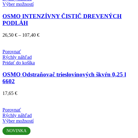
Tento
Výber možností
produkt
má
OSMO INTENZÍVNY ČISTIČ DREVENÝCH
viacero
PODLÁH
variantov.
Možnosti
Price
26,50
€
–
107,40
€
si
range:
môžete
26,50 €
vybrať
through
Porovnať
na
107,40 €
Rýchly náhľad
stránke
Pridať do košíka
produktu.
OSMO Odstraňovač trieslovinových škvŕn 0,25 l
6602
17,65
€
Porovnať
Rýchly náhľad
Tento
Výber možností
produkt
NOVINKA
má
viacero