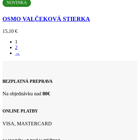
produktu.
NOVINKA
OSMO VALČEKOVÁ STIERKA
15,10
€
1
2
→
BEZPLATNÁ PREPRAVA
Na objednávku nad
80€
ONLINE PLATBY
VISA, MASTERCARD