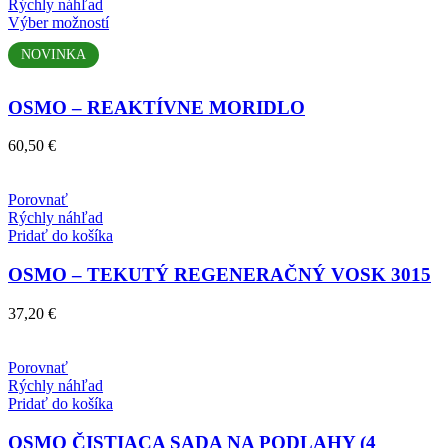
Rýchly náhľad
na
Tento
Výber možností
stránke
produkt
produktu.
NOVINKA
má
viacero
variantov.
OSMO – REAKTÍVNE MORIDLO
Možnosti
si
60,50
€
môžete
vybrať
na
Porovnať
stránke
Rýchly náhľad
produktu.
Pridať do košíka
OSMO – TEKUTÝ REGENERAČNÝ VOSK 3015
37,20
€
Porovnať
Rýchly náhľad
Pridať do košíka
OSMO ČISTIACA SADA NA PODLAHY (4