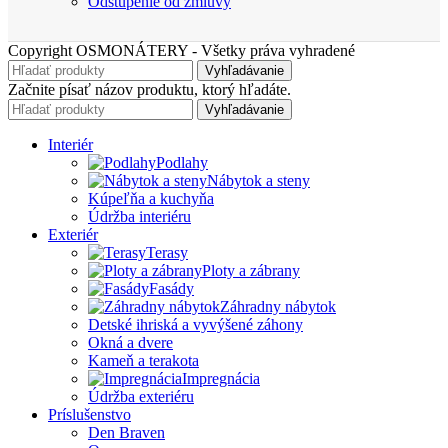
Odstúpenie od zmluvy
Copyright OSMONÁTERY - Všetky práva vyhradené
Vyhľadávanie
Začnite písať názov produktu, ktorý hľadáte.
Vyhľadávanie
Interiér
Podlahy
Nábytok a steny
Kúpeľňa a kuchyňa
Údržba interiéru
Exteriér
Terasy
Ploty a zábrany
Fasády
Záhradny nábytok
Detské ihriská a vyvýšené záhony
Okná a dvere
Kameň a terakota
Impregnácia
Údržba exteriéru
Príslušenstvo
Den Braven