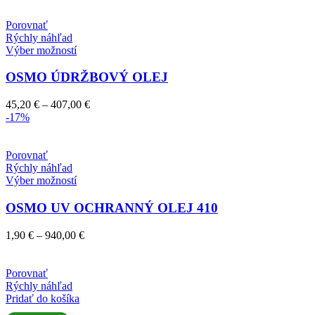
Porovnať
Rýchly náhľad
Tento
Výber možností
produkt
má
OSMO ÚDRŽBOVÝ OLEJ
viacero
variantov.
Price
45,20
€
–
407,00
€
Možnosti
range:
-17%
si
45,20 €
môžete
through
vybrať
407,00 €
Porovnať
na
Rýchly náhľad
stránke
Tento
Výber možností
produktu.
produkt
má
OSMO UV OCHRANNÝ OLEJ 410
viacero
variantov.
Price
1,90
€
–
940,00
€
Možnosti
range:
si
1,90 €
môžete
through
Porovnať
vybrať
940,00 €
Rýchly náhľad
na
Pridať do košíka
stránke