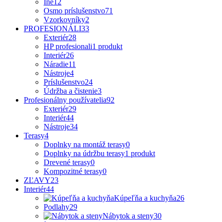
Iné
12
Osmo príslušenstvo
71
Vzorkovníky
2
PROFESIONÁLI
33
Exteriér
28
HP profesionali
1 produkt
Interiér
26
Náradie
11
Nástroje
4
Príslušenstvo
24
Údržba a čistenie
3
Profesionálny používatelia
92
Exteriér
29
Interiér
44
Nástroje
34
Terasy
4
Doplnky na montáž terasy
0
Doplnky na údržbu terasy
1 produkt
Drevené terasy
0
Kompozitné terasy
0
ZĽAVY
23
Interiér
44
Kúpeľňa a kuchyňa
26
Podlahy
29
Nábytok a steny
30