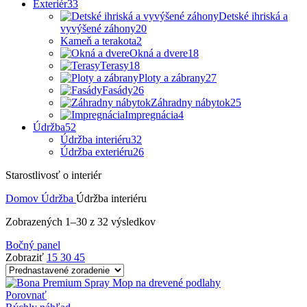
Exteriér
33
Detské ihriská a
vyvýšené záhony
20
Kameň a terakota
2
Okná a dvere
18
Terasy
18
Ploty a zábrany
27
Fasády
26
Záhradny nábytok
25
Impregnácia
4
Údržba
52
Údržba interiéru
32
Údržba exteriéru
26
Starostlivosť o interiér
Domov
Údržba
Údržba interiéru
Zobrazených 1–30 z 32 výsledkov
Bočný panel
Zobraziť
15
30
45
Porovnať