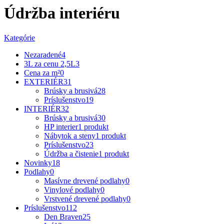
Údržba interiéru
Kategórie
Nezaradené
4
3L za cenu 2,5L
3
Cena za m²
0
EXTERIÉR
31
Brúsky a brusivá
28
Príslušenstvo
19
INTERIÉR
32
Brúsky a brusivá
30
HP interier
1 produkt
Nábytok a steny
1 produkt
Príslušenstvo
23
Údržba a čistenie
1 produkt
Novinky
18
Podlahy
0
Masívne drevené podlahy
0
Vinylové podlahy
0
Vrstvené drevené podlahy
0
Príslušenstvo
112
Den Braven
25