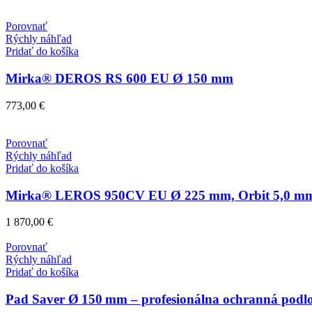
Porovnať
Rýchly náhľad
Pridať do košíka
Mirka® DEROS RS 600 EU Ø 150 mm
773,00
€
Porovnať
Rýchly náhľad
Pridať do košíka
Mirka® LEROS 950CV EU Ø 225 mm, Orbit 5,0 mm 
1 870,00
€
Porovnať
Rýchly náhľad
Pridať do košíka
Pad Saver Ø 150 mm – profesionálna ochranná podlož