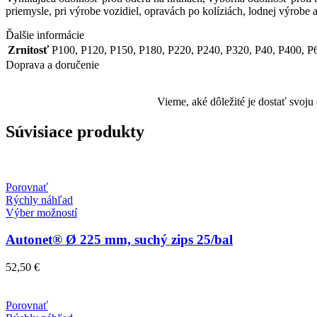
priemysle, pri výrobe vozidiel, opravách po kolíziách, lodnej výrobe 
Ďalšie informácie
Zrnitosť
P100
,
P120
,
P150
,
P180
,
P220
,
P240
,
P320
,
P40
,
P400
,
P
Doprava a doručenie
Vieme, aké dôležité je dostať svoj
Súvisiace produkty
Porovnať
Rýchly náhľad
Tento
Výber možností
produkt
má
Autonet® Ø 225 mm, suchý zips 25/bal
viacero
variantov.
52,50
€
Možnosti
si
môžete
Porovnať
vybrať