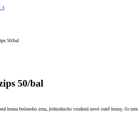
ps 50/bal
ips 50/bal
omí hrana brúsneho zrna, jednoducho vzniknú nové ostré hrany, čo umo