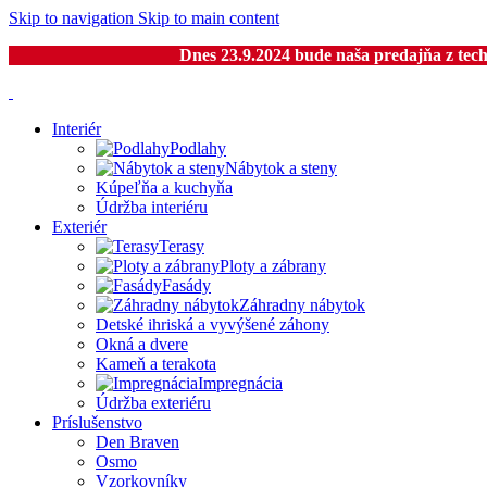
Skip to navigation
Skip to main content
Dnes 23.9.2024 bude naša predajňa z tech
Interiér
Podlahy
Nábytok a steny
Kúpeľňa a kuchyňa
Údržba interiéru
Exteriér
Terasy
Ploty a zábrany
Fasády
Záhradny nábytok
Detské ihriská a vyvýšené záhony
Okná a dvere
Kameň a terakota
Impregnácia
Údržba exteriéru
Príslušenstvo
Den Braven
Osmo
Vzorkovníky