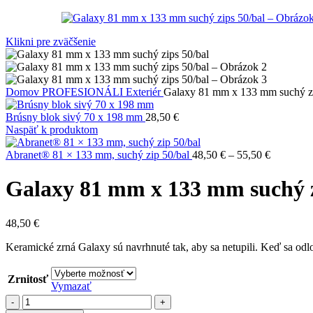
Klikni pre zväčšenie
Domov
PROFESIONÁLI
Exteriér
Galaxy 81 mm x 133 mm suchý zi
Brúsny blok sivý 70 x 198 mm
28,50
€
Naspäť k produktom
Price
Abranet® 81 × 133 mm, suchý zip 50/bal
48,50
€
–
55,50
€
range:
48,50 €
Galaxy 81 mm x 133 mm suchý z
through
55,50 €
48,50
€
Keramické zrná Galaxy sú navrhnuté tak, aby sa netupili. Keď sa odl
Zrnitosť
Vymazať
množstvo
Galaxy