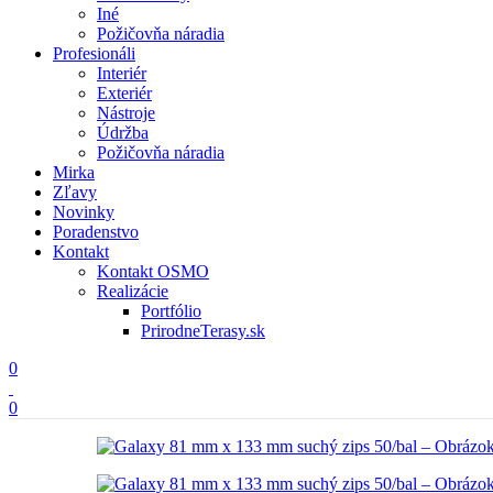
Iné
Požičovňa náradia
Profesionáli
Interiér
Exteriér
Nástroje
Údržba
Požičovňa náradia
Mirka
Zľavy
Novinky
Poradenstvo
Kontakt
Kontakt OSMO
Realizácie
Portfólio
PrirodneTerasy.sk
0
0