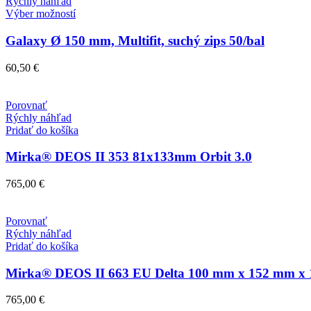
Rýchly náhľad
na
Tento
Výber možností
stránke
produkt
produktu.
má
Galaxy Ø 150 mm, Multifit, suchý zips 50/bal
viacero
variantov.
60,50
€
Možnosti
si
môžete
Porovnať
vybrať
Rýchly náhľad
na
Pridať do košíka
stránke
produktu.
Mirka® DEOS II 353 81x133mm Orbit 3.0
765,00
€
Porovnať
Rýchly náhľad
Pridať do košíka
Mirka® DEOS II 663 EU Delta 100 mm x 152 mm x 
765,00
€