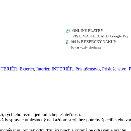
ONLINE PLATBY
💳
VISA, MASTERCARD, Google Pay
100% BEZPEČNÝ NÁKUP
🔒
Tovar vždy dodáme
TERIÉR
,
Exteriér
,
Interiér
,
INTERIÉR
,
Príslušenstvo
,
Príslušenstvo
,
P
i, rýchleho rezu a jednoduchej leštiteľnosti.
 vždy správne umiestnený na každom stroji bez potreby špecifického z
 upchávaniu, povlak odpudzujúci prach a optimálne odsávanie prachu –