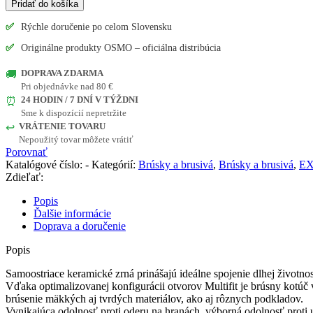
Pridať do košíka
81
mm
✅
Rýchle doručenie po celom Slovensku
x
✅
Originálne produkty OSMO – oficiálna distribúcia
133
mm
DOPRAVA ZDARMA
🚚
suchý
Pri objednávke nad 80 €
zips
24 HODIN / 7 DNÍ V TÝŽDNI
50/bal
⏰
Sme k dispozícií nepretržite
VRÁTENIE TOVARU
↩️
Nepoužitý tovar môžete vrátiť
Porovnať
Katalógové číslo:
-
Kategórií:
Brúsky a brusivá
,
Brúsky a brusivá
,
EX
Zdieľať:
Popis
Ďalšie informácie
Doprava a doručenie
Popis
Samoostriace keramické zrná prinášajú ideálne spojenie dlhej životnost
Vďaka optimalizovanej konfigurácii otvorov Multifit je brúsny kotúč
brúsenie mäkkých aj tvrdých materiálov, ako aj rôznych podkladov.
Vynikajúca odolnosť proti oderu na hranách, výborná odolnosť proti