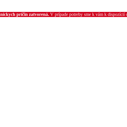
níckych príčin zatvorená.
V prípade potreby sme k vám k dispozícií