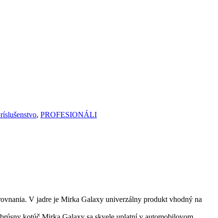
ríslušenstvo
,
PROFESIONÁLI
arovnania. V jadre je Mirka Galaxy univerzálny produkt vhodný na
 brúsny kotúč Mirka Galaxy sa skvele uplatní v automobilovom