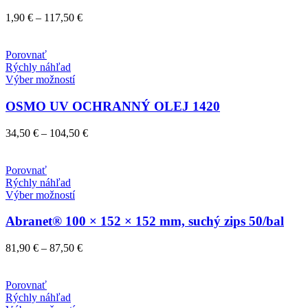
viacero
variantov.
Price
1,90
€
–
117,50
€
Možnosti
range:
si
1,90 €
môžete
through
Porovnať
vybrať
117,50 €
Rýchly náhľad
na
Tento
Výber možností
stránke
produkt
produktu.
má
OSMO UV OCHRANNÝ OLEJ 1420
viacero
variantov.
Price
34,50
€
–
104,50
€
Možnosti
range:
si
34,50 €
môžete
through
Porovnať
vybrať
104,50 €
Rýchly náhľad
na
Tento
Výber možností
stránke
produkt
produktu.
má
Abranet® 100 × 152 × 152 mm, suchý zips 50/bal
viacero
variantov.
Price
81,90
€
–
87,50
€
Možnosti
range:
si
81,90 €
môžete
through
Porovnať
vybrať
87,50 €
Rýchly náhľad
na