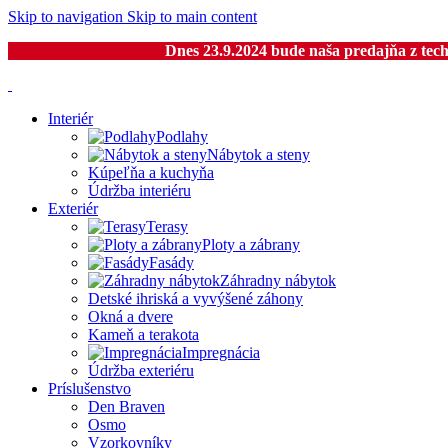
Skip to navigation
Skip to main content
Dnes 23.9.2024 bude naša predajňa z tech
Interiér
Podlahy
Nábytok a steny
Kúpeľňa a kuchyňa
Údržba interiéru
Exteriér
Terasy
Ploty a zábrany
Fasády
Záhradny nábytok
Detské ihriská a vyvýšené záhony
Okná a dvere
Kameň a terakota
Impregnácia
Údržba exteriéru
Príslušenstvo
Den Braven
Osmo
Vzorkovníky