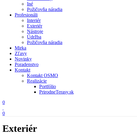
Iné
Požičovňa náradia
Profesionáli
Interiér
Exteriér
Nástroje
Údržba
Požičovňa náradia
Mirka
Zľavy
Novinky
Poradenstvo
Kontakt
Kontakt OSMO
Realizácie
Portfólio
PrirodneTerasy.sk
0
0
Exteriér