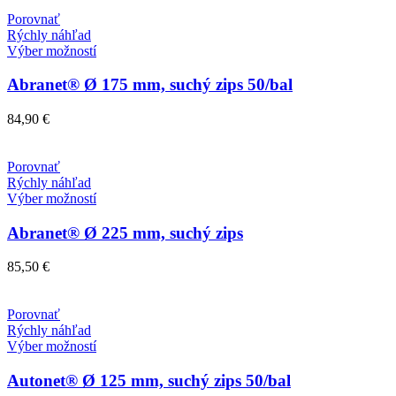
môžete
Porovnať
vybrať
Rýchly náhľad
na
Tento
Výber možností
stránke
produkt
produktu.
má
Abranet® Ø 175 mm, suchý zips 50/bal
viacero
variantov.
84,90
€
Možnosti
si
môžete
Porovnať
vybrať
Rýchly náhľad
na
Tento
Výber možností
stránke
produkt
produktu.
má
Abranet® Ø 225 mm, suchý zips
viacero
variantov.
85,50
€
Možnosti
si
môžete
Porovnať
vybrať
Rýchly náhľad
na
Tento
Výber možností
stránke
produkt
produktu.
má
Autonet® Ø 125 mm, suchý zips 50/bal
viacero