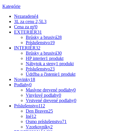
Kategórie
Nezaradené
4
3L za cenu 2,5L
3
Cena za m²
0
EXTERIÉR
31
Brúsky a brusivá
28
Príslušenstvo
19
INTERIÉR
32
Brúsky a brusivá
30
HP interier
1 produkt
Nábytok a steny
1 produkt
Príslušenstvo
23
Údržba a čistenie
1 produkt
Novinky
18
Podlahy
0
Masívne drevené podlahy
0
Vinylové podlahy
0
Vrstvené drevené podlahy
0
Príslušenstvo
112
Den Braven
25
Iné
12
Osmo príslušenstvo
71
Vzorkovníky
2