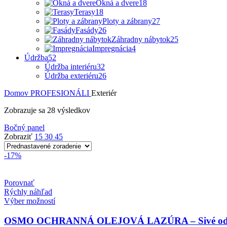
Okná a dvere
18
Terasy
18
Ploty a zábrany
27
Fasády
26
Záhradny nábytok
25
Impregnácia
4
Údržba
52
Údržba interiéru
32
Údržba exteriéru
26
Domov
PROFESIONÁLI
Exteriér
Zobrazuje sa 28 výsledkov
Bočný panel
Zobraziť
15
30
45
-17%
Porovnať
Rýchly náhľad
Tento
Výber možností
produkt
má
OSMO OCHRANNÁ OLEJOVÁ LAZÚRA – Sivé odt