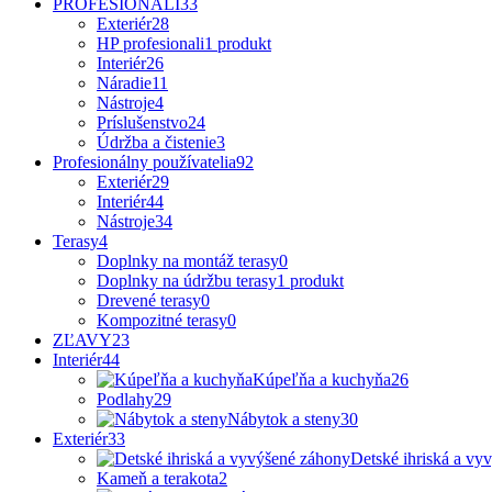
PROFESIONÁLI
33
Exteriér
28
HP profesionali
1 produkt
Interiér
26
Náradie
11
Nástroje
4
Príslušenstvo
24
Údržba a čistenie
3
Profesionálny používatelia
92
Exteriér
29
Interiér
44
Nástroje
34
Terasy
4
Doplnky na montáž terasy
0
Doplnky na údržbu terasy
1 produkt
Drevené terasy
0
Kompozitné terasy
0
ZĽAVY
23
Interiér
44
Kúpeľňa a kuchyňa
26
Podlahy
29
Nábytok a steny
30
Exteriér
33
Detské ihriská a vy
Kameň a terakota
2