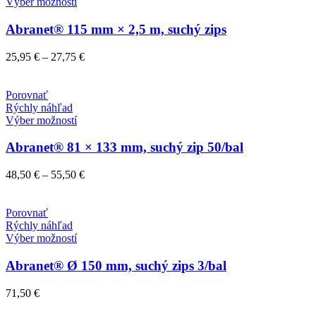
Tento
Výber možností
stránke
produkt
produktu.
má
Abranet® 115 mm × 2,5 m, suchý zips
viacero
variantov.
Price
25,95
€
–
27,75
€
Možnosti
range:
si
25,95 €
môžete
through
Porovnať
vybrať
27,75 €
Rýchly náhľad
na
Tento
Výber možností
stránke
produkt
produktu.
má
Abranet® 81 × 133 mm, suchý zip 50/bal
viacero
variantov.
Price
48,50
€
–
55,50
€
Možnosti
range:
si
48,50 €
môžete
through
Porovnať
vybrať
55,50 €
Rýchly náhľad
na
Tento
Výber možností
stránke
produkt
produktu.
má
Abranet® Ø 150 mm, suchý zips 3/bal
viacero
variantov.
71,50
€
Možnosti
si