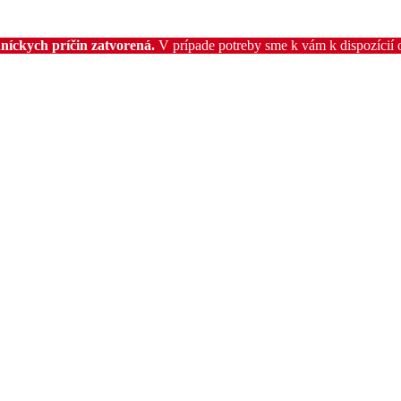
níckych príčin zatvorená.
V prípade potreby sme k vám k dispozícií