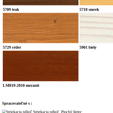
5709 teak
5710 smrek
5729 céder
5901 biely
LM019-2010 meranti
Spracovateľné s :
Striekacia pištoľ
Plochý štetec