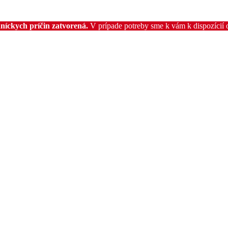
níckych príčin zatvorená.
V prípade potreby sme k vám k dispozícií