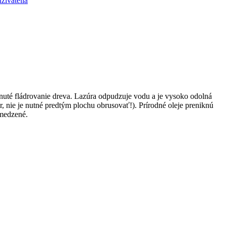
žívatelia
ihnuté fládrovanie dreva. Lazúra odpudzuje vodu a je vysoko odolná
r, nie je nutné predtým plochu obrusovať!). Prírodné oleje preniknú
bmedzené.