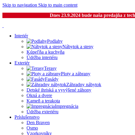
Skip to navigation
Skip to main content
Dnes 23.9.2024 bude naša predajňa z tech
Interiér
Podlahy
Nábytok a steny
Kúpeľňa a kuchyňa
Údržba interiéru
Exteriér
Terasy
Ploty a zábrany
Fasády
Záhradny nábytok
Detské ihriská a vyvýšené záhony
Okná a dvere
Kameň a terakota
Impregnácia
Údržba exteriéru
Príslušenstvo
Den Braven
Osmo
Vzorkovníky