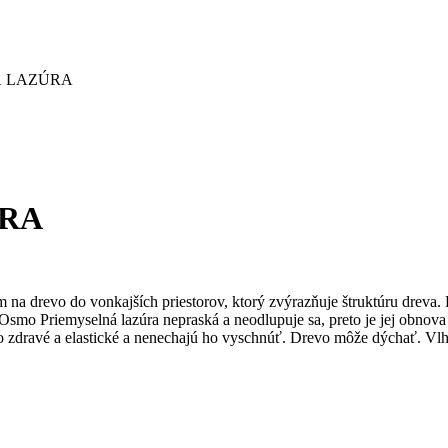
Á LAZÚRA
ÚRA
o do vonkajších priestorov, ktorý zvýrazňuje štruktúru dreva. Pri 
smo Priemyselná lazúra nepraská a neodlupuje sa, preto je jej obnova 
vo zdravé a elastické a nenechajú ho vyschnúť. Drevo môže dýchať. V