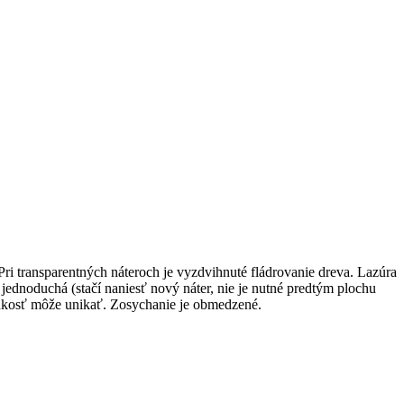
transparentných náteroch je vyzdvihnuté fládrovanie dreva. Lazúra
jednoduchá (stačí naniesť nový náter, nie je nutné predtým plochu
lhkosť môže unikať. Zosychanie je obmedzené.