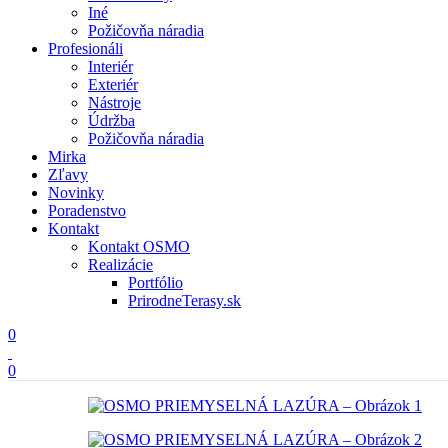
Iné
Požičovňa náradia
Profesionáli
Interiér
Exteriér
Nástroje
Údržba
Požičovňa náradia
Mirka
Zľavy
Novinky
Poradenstvo
Kontakt
Kontakt OSMO
Realizácie
Portfólio
PrirodneTerasy.sk
0
0