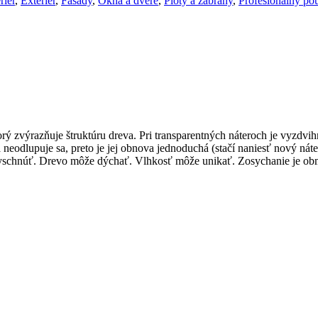
riér
,
Exteriér
,
Fasády
,
Okná a dvere
,
Ploty a zábrany
,
Profesionálny pou
orý zvýrazňuje štruktúru dreva. Pri transparentných náteroch je vyzdv
neodlupuje sa, preto je jej obnova jednoduchá (stačí naniesť nový náte
 vyschnúť. Drevo môže dýchať. Vlhkosť môže unikať. Zosychanie je o