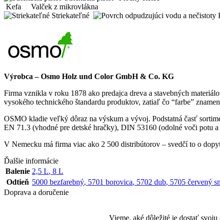
Kefa
Valček z mikrovlákna
Striekateľné
P
Výrobca – Osmo Holz und Color GmbH & Co. KG
Firma vznikla v roku 1878 ako predajca dreva a stavebných materiálo
vysokého technického štandardu produktov, zatiaľ čo “farbe” zname
OSMO kladie veľký dôraz na výskum a vývoj. Podstatná časť sortimen
EN 71.3 (vhodné pre detské hračky), DIN 53160 (odolné voči potu a
V Nemecku má firma viac ako 2 500 distribútorov – svedčí to o dop
Ďalšie informácie
Balenie
2,5 L
,
8 L
Odtieň
5000 bezfarebný
,
5701 borovica
,
5702 dub
,
5705 červený s
Doprava a doručenie
Vieme, aké dôležité je dostať svoj