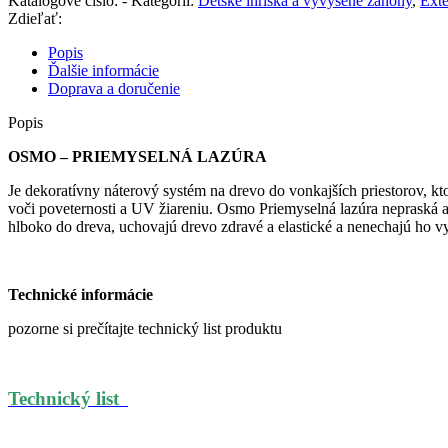
Katalógové číslo:
-
Kategórií:
Detské ihriská a vyvýšené záhony
,
Exte
Zdieľať:
Popis
Ďalšie informácie
Doprava a doručenie
Popis
OSMO – PRIEMYSELNÁ LAZÚRA
Je dekoratívny náterový systém na drevo do vonkajších priestorov, kt
voči poveternosti a UV žiareniu. Osmo Priemyselná lazúra nepraská a 
hlboko do dreva, uchovajú drevo zdravé a elastické a nenechajú ho
Technické informácie
pozorne si prečítajte technický list produktu
Technický list