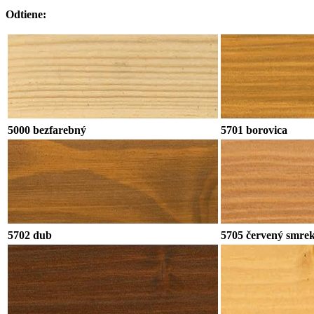
Odtiene:
5000 bezfarebný
5701 borovica
5702 dub
5705 červený smre