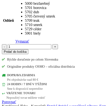
5000 bezfarebný
5701 borovica
5702 dub
5705 červený smrek
Odtieň
5709 teak
5710 smrek
5729 céder
5901 biely
Vymazať
množstvo
OSMO
Pridať do košíka
PRIEMYSELNÁ
LAZÚRA
✅
Rýchle doručenie po celom Slovensku
✅
Originálne produkty OSMO – oficiálna distribúcia
DOPRAVA ZDARMA
🚚
Pri objednávke nad 80 €
24 HODIN / 7 DNÍ V TÝŽDNI
⏰
Sme k dispozícií nepretržite
VRÁTENIE TOVARU
↩️
Nepoužitý tovar môžete vrátiť
Porovnať