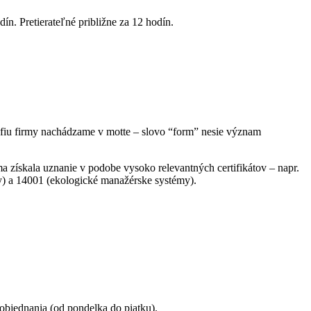
Pretierateľné približne za 12 hodín.
zofiu firmy nachádzame v motte – slovo “form” nesie význam
 získala uznanie v podobe vysoko relevantných certifikátov – napr.
) a 14001 (ekologické manažérske systémy).
objednania (od pondelka do piatku).