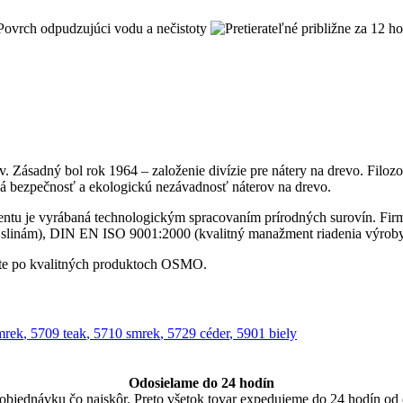
ovrch odpudzujúci vodu a nečistoty
v. Zásadný bol rok 1964 – založenie divízie pre nátery na drevo. Filo
ná bezpečnosť a ekologickú nezávadnosť náterov na drevo.
tu je vyrábaná technologickým spracovaním prírodných surovín. Firma
 slinám), DIN EN ISO 9001:2000 (kvalitný manažment riadenia výroby
yte po kvalitných produktoch OSMO.
mrek
,
5709 teak
,
5710 smrek
,
5729 céder
,
5901 biely
Odosielame do 24 hodín
u objednávku čo najskôr. Preto všetok tovar expedujeme do 24 hodín od 