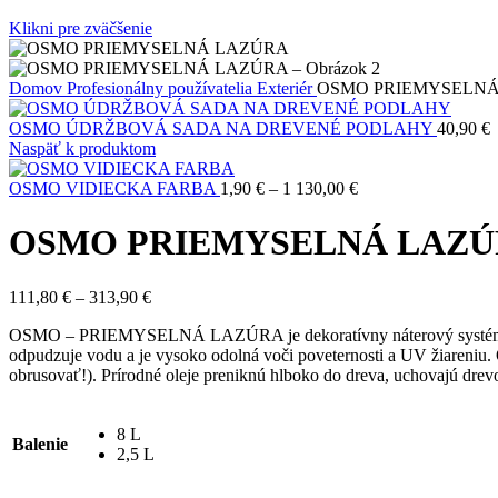
Klikni pre zväčšenie
Domov
Profesionálny používatelia
Exteriér
OSMO PRIEMYSELN
OSMO ÚDRŽBOVÁ SADA NA DREVENÉ PODLAHY
40,90
€
Naspäť k produktom
Price
OSMO VIDIECKA FARBA
1,90
€
–
1 130,00
€
range:
1,90 €
OSMO PRIEMYSELNÁ LAZ
through
1
130,00 €
Price
111,80
€
–
313,90
€
range:
OSMO – PRIEMYSELNÁ LAZÚRA je dekoratívny náterový systém na drev
111,80 €
odpudzuje vodu a je vysoko odolná voči poveternosti a UV žiareniu. O
through
obrusovať!). Prírodné oleje preniknú hlboko do dreva, uchovajú dre
313,90 €
8 L
Balenie
2,5 L