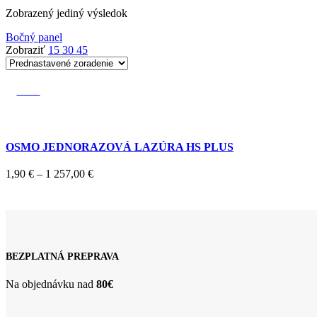
Zobrazený jediný výsledok
Bočný panel
Zobraziť
15
30
45
-20%
OSMO JEDNORAZOVÁ LAZÚRA HS PLUS
Price
1,90
€
–
1 257,00
€
range:
1,90 €
through
1
257,00 €
BEZPLATNÁ PREPRAVA
Na objednávku nad
80€