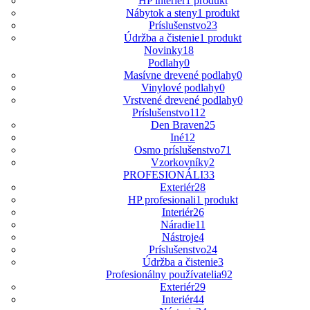
HP interier
1 produkt
Nábytok a steny
1 produkt
Príslušenstvo
23
Údržba a čistenie
1 produkt
Novinky
18
Podlahy
0
Masívne drevené podlahy
0
Vinylové podlahy
0
Vrstvené drevené podlahy
0
Príslušenstvo
112
Den Braven
25
Iné
12
Osmo príslušenstvo
71
Vzorkovníky
2
PROFESIONÁLI
33
Exteriér
28
HP profesionali
1 produkt
Interiér
26
Náradie
11
Nástroje
4
Príslušenstvo
24
Údržba a čistenie
3
Profesionálny používatelia
92
Exteriér
29
Interiér
44