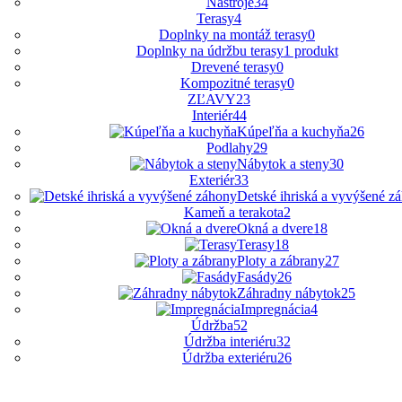
Nástroje
34
Terasy
4
Doplnky na montáž terasy
0
Doplnky na údržbu terasy
1 produkt
Drevené terasy
0
Kompozitné terasy
0
ZĽAVY
23
Interiér
44
Kúpeľňa a kuchyňa
26
Podlahy
29
Nábytok a steny
30
Exteriér
33
Detské ihriská a vyvýšené z
Kameň a terakota
2
Okná a dvere
18
Terasy
18
Ploty a zábrany
27
Fasády
26
Záhradny nábytok
25
Impregnácia
4
Údržba
52
Údržba interiéru
32
Údržba exteriéru
26