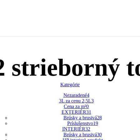
 strieborný 
Kategórie
Nezaradené
4
3L za cenu 2,5L
3
Cena za m²
0
EXTERIÉR
31
Brúsky a brusivá
28
Príslušenstvo
19
INTERIÉR
32
Brúsky a brusivá
30