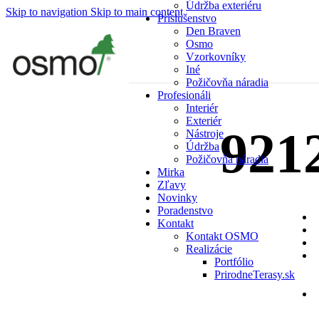
Údržba exteriéru
Skip to navigation
Skip to main content
Príslušenstvo
Den Braven
Osmo
Vzorkovníky
Iné
Požičovňa náradia
Profesionáli
Interiér
Exteriér
9212
Nástroje
Údržba
Požičovňa náradia
Mirka
Zľavy
Novinky
Poradenstvo
Kontakt
Kontakt OSMO
Realizácie
Portfólio
PrirodneTerasy.sk