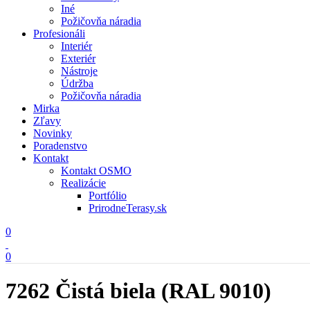
Iné
Požičovňa náradia
Profesionáli
Interiér
Exteriér
Nástroje
Údržba
Požičovňa náradia
Mirka
Zľavy
Novinky
Poradenstvo
Kontakt
Kontakt OSMO
Realizácie
Portfólio
PrirodneTerasy.sk
0
0
7262 Čistá biela (RAL 9010)