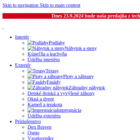
Skip to navigation
Skip to main content
Dnes 23.9.2024 bude naša predajňa z tech
Interiér
Podlahy
Nábytok a steny
Kúpeľňa a kuchyňa
Údržba interiéru
Exteriér
Terasy
Ploty a zábrany
Fasády
Záhradny nábytok
Detské ihriská a vyvýšené záhony
Okná a dvere
Kameň a terakota
Impregnácia
Údržba exteriéru
Príslušenstvo
Den Braven
Osmo
Vzorkovníky