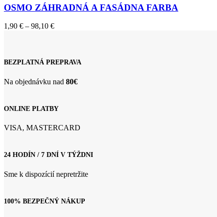
variantov.
OSMO ZÁHRADNÁ A FASÁDNA FARBA
Možnosti
si
Price
1,90
€
–
98,10
€
môžete
range:
vybrať
1,90 €
na
through
stránke
98,10 €
produktu.
BEZPLATNÁ PREPRAVA
Na objednávku nad
80€
ONLINE PLATBY
VISA, MASTERCARD
24 HODÍN / 7 DNÍ V TÝŽDNI
Sme k dispozícií nepretržite
100% BEZPEČNÝ NÁKUP