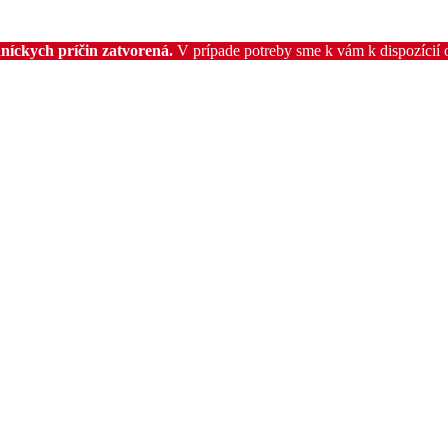
níckych príčin zatvorená.
V prípade potreby sme k vám k dispozícií