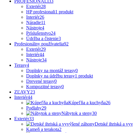
PROFESIONÁLI
33
Exteriér
28
HP profesionali
1 produkt
Interiér
26
Náradie
11
Nástroje
4
Príslušenstvo
24
Údržba a čistenie
3
Profesionálny používatelia
92
Exteriér
29
Interiér
44
Nástroje
34
Terasy
4
Doplnky na montáž terasy
0
Doplnky na údržbu terasy
1 produkt
Drevené terasy
0
Kompozitné terasy
0
ZĽAVY
23
Interiér
44
Kúpeľňa a kuchyňa
26
Podlahy
29
Nábytok a steny
30
Exteriér
33
Detské ihriská a vy
Kameň a terakota
2