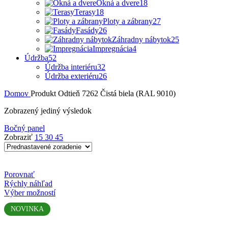
Okná a dvere
18
Terasy
18
Ploty a zábrany
27
Fasády
26
Záhradny nábytok
25
Impregnácia
4
Údržba
52
Údržba interiéru
32
Údržba exteriéru
26
Domov
Produkt Odtieň
7262 Čistá biela (RAL 9010)
Zobrazený jediný výsledok
Bočný panel
Zobraziť
15
30
45
Porovnať
Rýchly náhľad
Tento
Výber možností
produkt
NOVINKA
má
viacero