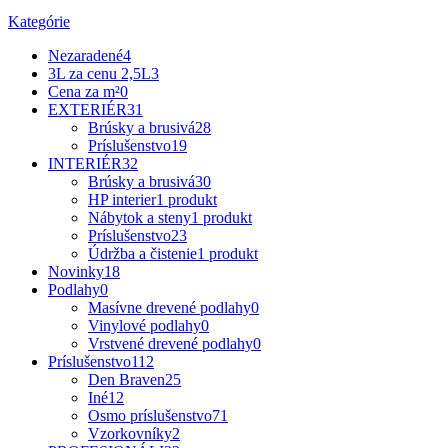
Kategórie
Nezaradené
4
3L za cenu 2,5L
3
Cena za m²
0
EXTERIÉR
31
Brúsky a brusivá
28
Príslušenstvo
19
INTERIÉR
32
Brúsky a brusivá
30
HP interier
1 produkt
Nábytok a steny
1 produkt
Príslušenstvo
23
Údržba a čistenie
1 produkt
Novinky
18
Podlahy
0
Masívne drevené podlahy
0
Vinylové podlahy
0
Vrstvené drevené podlahy
0
Príslušenstvo
112
Den Braven
25
Iné
12
Osmo príslušenstvo
71
Vzorkovníky
2