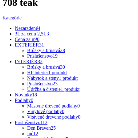
708 teak
Kategórie
Nezaradené
4
3L za cenu 2,5L
3
Cena za m²
0
EXTERIÉR
31
Brúsky a brusivá
28
Príslušenstvo
19
INTERIÉR
32
Brúsky a brusivá
30
HP interier
1 produkt
Nábytok a steny
1 produkt
Príslušenstvo
23
Údržba a čistenie
1 produkt
Novinky
18
Podlahy
0
Masívne drevené podlahy
0
Vinylové podlahy
0
Vrstvené drevené podlahy
0
Príslušenstvo
112
Den Braven
25
Iné
12