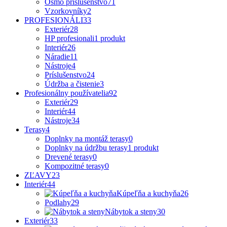
Osmo príslušenstvo
71
Vzorkovníky
2
PROFESIONÁLI
33
Exteriér
28
HP profesionali
1 produkt
Interiér
26
Náradie
11
Nástroje
4
Príslušenstvo
24
Údržba a čistenie
3
Profesionálny používatelia
92
Exteriér
29
Interiér
44
Nástroje
34
Terasy
4
Doplnky na montáž terasy
0
Doplnky na údržbu terasy
1 produkt
Drevené terasy
0
Kompozitné terasy
0
ZĽAVY
23
Interiér
44
Kúpeľňa a kuchyňa
26
Podlahy
29
Nábytok a steny
30
Exteriér
33