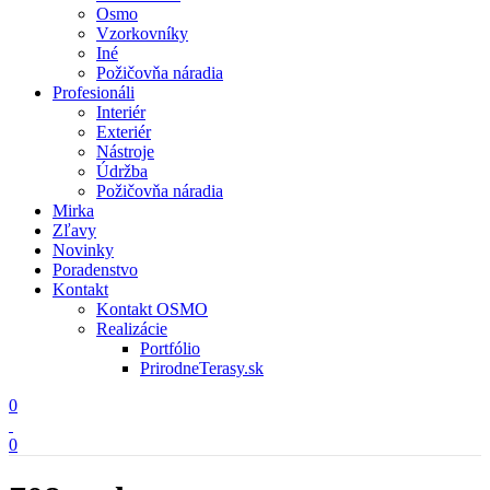
Osmo
Vzorkovníky
Iné
Požičovňa náradia
Profesionáli
Interiér
Exteriér
Nástroje
Údržba
Požičovňa náradia
Mirka
Zľavy
Novinky
Poradenstvo
Kontakt
Kontakt OSMO
Realizácie
Portfólio
PrirodneTerasy.sk
0
0