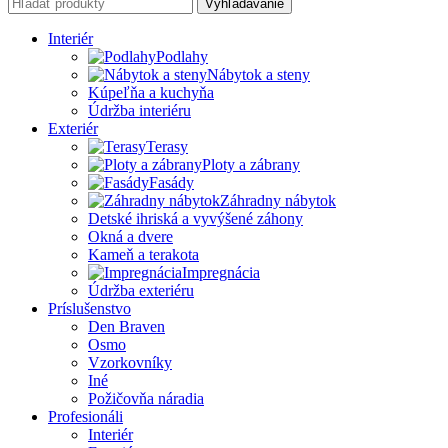
Vyhľadávanie
Interiér
Podlahy
Nábytok a steny
Kúpeľňa a kuchyňa
Údržba interiéru
Exteriér
Terasy
Ploty a zábrany
Fasády
Záhradny nábytok
Detské ihriská a vyvýšené záhony
Okná a dvere
Kameň a terakota
Impregnácia
Údržba exteriéru
Príslušenstvo
Den Braven
Osmo
Vzorkovníky
Iné
Požičovňa náradia
Profesionáli
Interiér