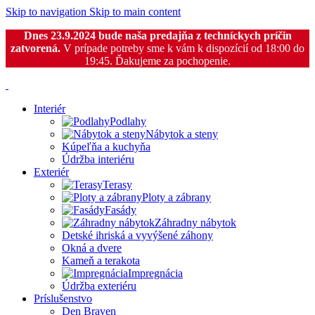
Skip to navigation
Skip to main content
Dnes 23.9.2024 bude naša predajňa z techníckych príčin
zatvorená.
V prípade potreby sme k vám k dispozícií od 18:00 do
19:45. Ďakujeme za pochopenie.
Interiér
Podlahy
Nábytok a steny
Kúpeľňa a kuchyňa
Údržba interiéru
Exteriér
Terasy
Ploty a zábrany
Fasády
Záhradny nábytok
Detské ihriská a vyvýšené záhony
Okná a dvere
Kameň a terakota
Impregnácia
Údržba exteriéru
Príslušenstvo
Den Braven