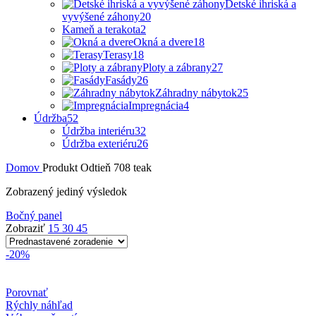
Detské ihriská a
vyvýšené záhony
20
Kameň a terakota
2
Okná a dvere
18
Terasy
18
Ploty a zábrany
27
Fasády
26
Záhradny nábytok
25
Impregnácia
4
Údržba
52
Údržba interiéru
32
Údržba exteriéru
26
Domov
Produkt Odtieň
708 teak
Zobrazený jediný výsledok
Bočný panel
Zobraziť
15
30
45
-20%
Porovnať
Rýchly náhľad