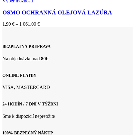
Tento
Výber možností
produkt
má
OSMO OCHRANNÁ OLEJOVÁ LAZÚRA
viacero
variantov.
Price
1,90
€
–
1 061,00
€
Možnosti
range:
si
1,90 €
môžete
through
vybrať
1
BEZPLATNÁ PREPRAVA
na
061,00 €
stránke
Na objednávku nad
80€
produktu.
ONLINE PLATBY
VISA, MASTERCARD
24 HODÍN / 7 DNÍ V TÝŽDNI
Sme k dispozícií nepretržite
100% BEZPEČNÝ NÁKUP