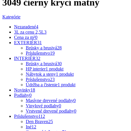
3049 čierny krycí matný
Kategórie
Nezaradené
4
3L za cenu 2,5L
3
Cena za m²
0
EXTERIÉR
31
Brúsky a brusivá
28
Príslušenstvo
19
INTERIÉR
32
Brúsky a brusivá
30
HP interier
1 produkt
Nábytok a steny
1 produkt
Príslušenstvo
23
Údržba a čistenie
1 produkt
Novinky
18
Podlahy
0
Masívne drevené podlahy
0
Vinylové podlahy
0
Vrstvené drevené podlahy
0
Príslušenstvo
112
Den Braven
25
Iné
12