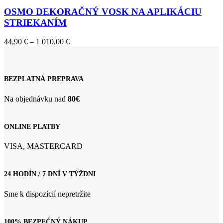
produkt
má
OSMO DEKORAČNÝ VOSK NA APLIKÁCIU
viacero
STRIEKANÍM
variantov.
Možnosti
Price
44,90
€
–
1 010,00
€
si
range:
môžete
44,90 €
vybrať
through
na
1
BEZPLATNÁ PREPRAVA
stránke
010,00 €
produktu.
Na objednávku nad
80€
ONLINE PLATBY
VISA, MASTERCARD
24 HODÍN / 7 DNÍ V TÝŽDNI
Sme k dispozícií nepretržite
100% BEZPEČNÝ NÁKUP