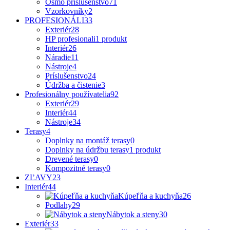
Osmo príslušenstvo
71
Vzorkovníky
2
PROFESIONÁLI
33
Exteriér
28
HP profesionali
1 produkt
Interiér
26
Náradie
11
Nástroje
4
Príslušenstvo
24
Údržba a čistenie
3
Profesionálny používatelia
92
Exteriér
29
Interiér
44
Nástroje
34
Terasy
4
Doplnky na montáž terasy
0
Doplnky na údržbu terasy
1 produkt
Drevené terasy
0
Kompozitné terasy
0
ZĽAVY
23
Interiér
44
Kúpeľňa a kuchyňa
26
Podlahy
29
Nábytok a steny
30
Exteriér
33