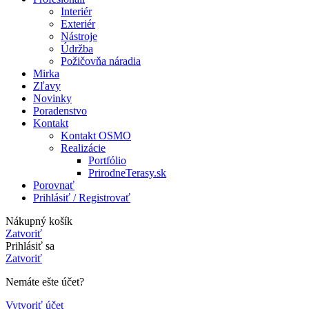
Interiér
Exteriér
Nástroje
Údržba
Požičovňa náradia
Mirka
Zľavy
Novinky
Poradenstvo
Kontakt
Kontakt OSMO
Realizácie
Portfólio
PrirodneTerasy.sk
Porovnať
Prihlásiť / Registrovať
Nákupný košík
Zatvoriť
Prihlásiť sa
Zatvoriť
Nemáte ešte účet?
Vytvoriť účet