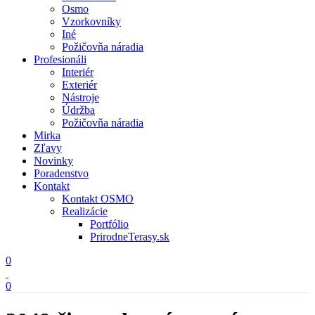
Osmo
Vzorkovníky
Iné
Požičovňa náradia
Profesionáli
Interiér
Exteriér
Nástroje
Údržba
Požičovňa náradia
Mirka
Zľavy
Novinky
Poradenstvo
Kontakt
Kontakt OSMO
Realizácie
Portfólio
PrirodneTerasy.sk
0
0