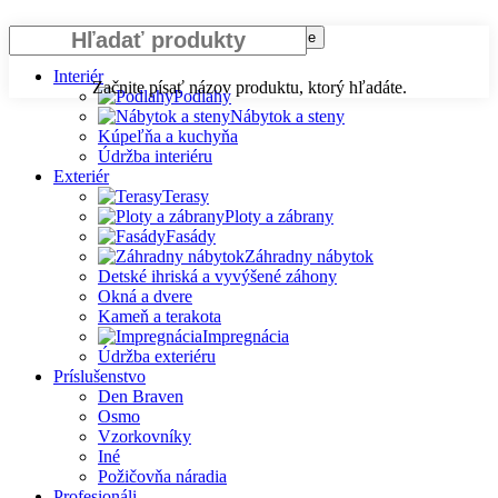
Vyhľadávanie
Interiér
Začnite písať názov produktu, ktorý hľadáte.
Podlahy
Nábytok a steny
Kúpeľňa a kuchyňa
Údržba interiéru
Exteriér
Terasy
Ploty a zábrany
Fasády
Záhradny nábytok
Detské ihriská a vyvýšené záhony
Okná a dvere
Kameň a terakota
Impregnácia
Údržba exteriéru
Príslušenstvo
Den Braven
Osmo
Vzorkovníky
Iné
Požičovňa náradia
Profesionáli