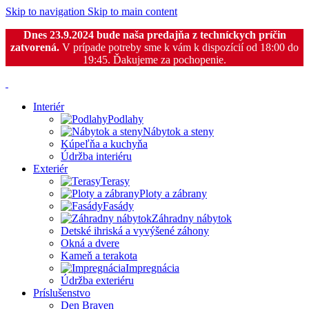
Skip to navigation
Skip to main content
Dnes 23.9.2024 bude naša predajňa z techníckych príčin
zatvorená.
V prípade potreby sme k vám k dispozícií od 18:00 do
19:45. Ďakujeme za pochopenie.
Interiér
Podlahy
Nábytok a steny
Kúpeľňa a kuchyňa
Údržba interiéru
Exteriér
Terasy
Ploty a zábrany
Fasády
Záhradny nábytok
Detské ihriská a vyvýšené záhony
Okná a dvere
Kameň a terakota
Impregnácia
Údržba exteriéru
Príslušenstvo
Den Braven