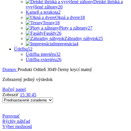
Detské ihriská a
vyvýšené záhony
20
Kameň a terakota
2
Okná a dvere
18
Terasy
18
Ploty a zábrany
27
Fasády
26
Záhradny nábytok
25
Impregnácia
4
Údržba
52
Údržba interiéru
32
Údržba exteriéru
26
Domov
Produkt Odtieň
3049 čierny krycí matný
Zobrazený jediný výsledok
Bočný panel
Zobraziť
15
30
45
Porovnať
Rýchly náhľad
Tento
Výber možností