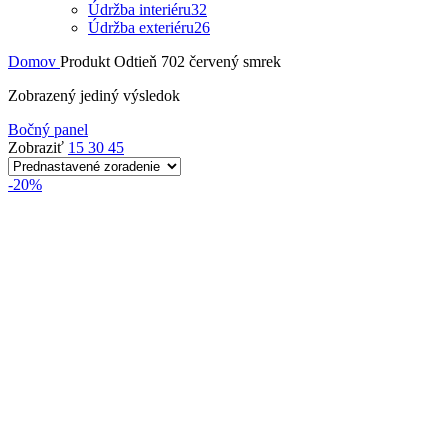
Údržba interiéru
32
Údržba exteriéru
26
Domov
Produkt Odtieň
702 červený smrek
Zobrazený jediný výsledok
Bočný panel
Zobraziť
15
30
45
-20%