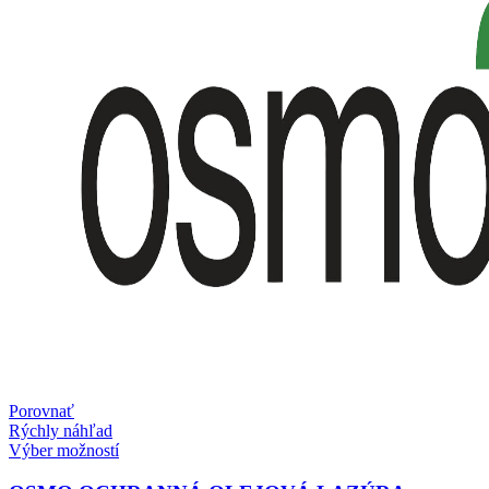
Porovnať
Rýchly náhľad
Tento
Výber možností
produkt
má