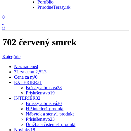
Portfólio
PrirodneTerasy.sk
0
0
702 červený smrek
Kategórie
Nezaradené
4
3L za cenu 2,5L
3
Cena za m²
0
EXTERIÉR
31
Brúsky a brusivá
28
Príslušenstvo
19
INTERIÉR
32
Brúsky a brusivá
30
HP interier
1 produkt
Nábytok a steny
1 produkt
Príslušenstvo
23
Údržba a čistenie
1 produkt
Novinky
18