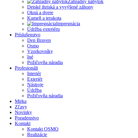
Záhradny nábytok
Detské ihriská a vyvýšené záhony
Okná a dvere
Kameň a terakota
Impregnácia
Údržba exteriéru
Príslušenstvo
Den Braven
Osmo
Vzorkovníky
Iné
Požičovňa náradia
Profesionáli
Interiér
Exteriér
Nástroje
Údržba
Požičovňa náradia
Mirka
Zľavy
Novinky
Poradenstvo
Kontakt
Kontakt OSMO
Realizácie