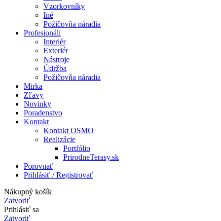
Vzorkovníky
Iné
Požičovňa náradia
Profesionáli
Interiér
Exteriér
Nástroje
Údržba
Požičovňa náradia
Mirka
Zľavy
Novinky
Poradenstvo
Kontakt
Kontakt OSMO
Realizácie
Portfólio
PrirodneTerasy.sk
Porovnať
Prihlásiť / Registrovať
Nákupný košík
Zatvoriť
Prihlásiť sa
Zatvoriť