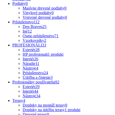
Podlahy
0
Masívne drevené podlahy
0
Vinylové podlahy
0
Vrstvené drevené podlahy
0
Príslušenstvo
112
Den Braven
25
Iné
12
Osmo príslušenstvo
71
Vzorkovníky
2
PROFESIONÁLI
33
Exteriér
28
HP profesionali
1 produkt
Interiér
26
Náradie
11
Nástroje
4
Príslušenstvo
24
Údržba a čistenie
3
Profesionálny používatelia
92
Exteriér
29
Interiér
44
Nástroje
34
Terasy
4
Doplnky na montáž terasy
0
Doplnky na údržbu terasy
1 produkt
Drevené terasy
0