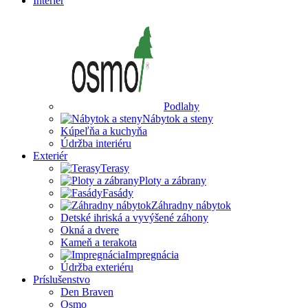
Interiér
Podlahy
Nábytok a steny
Kúpeľňa a kuchyňa
Údržba interiéru
Exteriér
Terasy
Ploty a zábrany
Fasády
Záhradny nábytok
Detské ihriská a vyvýšené záhony
Okná a dvere
Kameň a terakota
Impregnácia
Údržba exteriéru
Príslušenstvo
Den Braven
Osmo