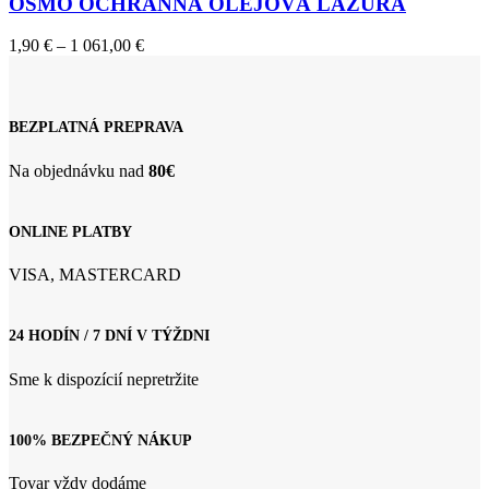
OSMO OCHRANNÁ OLEJOVÁ LAZÚRA
viacero
variantov.
Price
1,90
€
–
1 061,00
€
Možnosti
range:
si
1,90 €
môžete
through
vybrať
1
BEZPLATNÁ PREPRAVA
na
061,00 €
stránke
Na objednávku nad
80€
produktu.
ONLINE PLATBY
VISA, MASTERCARD
24 HODÍN / 7 DNÍ V TÝŽDNI
Sme k dispozícií nepretržite
100% BEZPEČNÝ NÁKUP
Tovar vždy dodáme