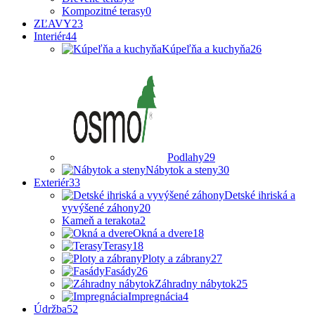
Kompozitné terasy
0
ZĽAVY
23
Interiér
44
Kúpeľňa a kuchyňa
26
Podlahy
29
Nábytok a steny
30
Exteriér
33
Detské ihriská a
vyvýšené záhony
20
Kameň a terakota
2
Okná a dvere
18
Terasy
18
Ploty a zábrany
27
Fasády
26
Záhradny nábytok
25
Impregnácia
4
Údržba
52