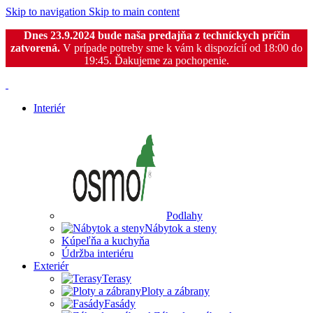
Skip to navigation
Skip to main content
Dnes 23.9.2024 bude naša predajňa z techníckych príčin
zatvorená.
V prípade potreby sme k vám k dispozícií od 18:00 do
19:45. Ďakujeme za pochopenie.
Interiér
Podlahy
Nábytok a steny
Kúpeľňa a kuchyňa
Údržba interiéru
Exteriér
Terasy
Ploty a zábrany
Fasády