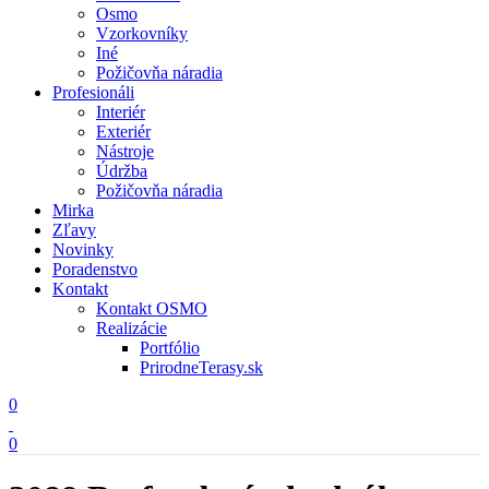
Osmo
Vzorkovníky
Iné
Požičovňa náradia
Profesionáli
Interiér
Exteriér
Nástroje
Údržba
Požičovňa náradia
Mirka
Zľavy
Novinky
Poradenstvo
Kontakt
Kontakt OSMO
Realizácie
Portfólio
PrirodneTerasy.sk
0
0