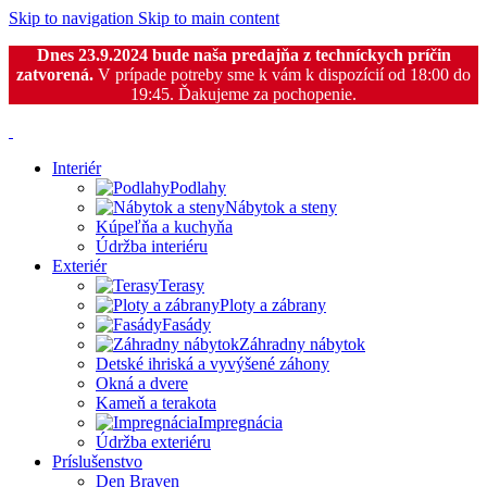
Skip to navigation
Skip to main content
Dnes 23.9.2024 bude naša predajňa z techníckych príčin
zatvorená.
V prípade potreby sme k vám k dispozícií od 18:00 do
19:45. Ďakujeme za pochopenie.
Interiér
Podlahy
Nábytok a steny
Kúpeľňa a kuchyňa
Údržba interiéru
Exteriér
Terasy
Ploty a zábrany
Fasády
Záhradny nábytok
Detské ihriská a vyvýšené záhony
Okná a dvere
Kameň a terakota
Impregnácia
Údržba exteriéru
Príslušenstvo
Den Braven