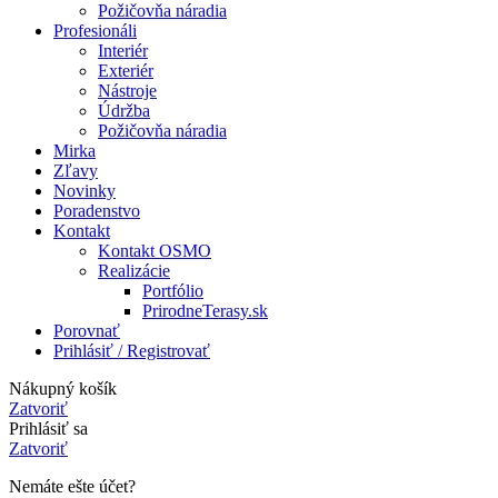
Požičovňa náradia
Profesionáli
Interiér
Exteriér
Nástroje
Údržba
Požičovňa náradia
Mirka
Zľavy
Novinky
Poradenstvo
Kontakt
Kontakt OSMO
Realizácie
Portfólio
PrirodneTerasy.sk
Porovnať
Prihlásiť / Registrovať
Nákupný košík
Zatvoriť
Prihlásiť sa
Zatvoriť
Nemáte ešte účet?