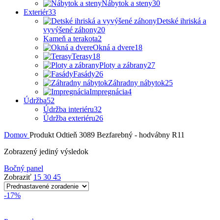
Nábytok a steny
30
Exteriér
33
Detské ihriská a
vyvýšené záhony
20
Kameň a terakota
2
Okná a dvere
18
Terasy
18
Ploty a zábrany
27
Fasády
26
Záhradny nábytok
25
Impregnácia
4
Údržba
52
Údržba interiéru
32
Údržba exteriéru
26
Domov
Produkt Odtieň
3089 Bezfarebný - hodvábny R11
Zobrazený jediný výsledok
Bočný panel
Zobraziť
15
30
45
-17%