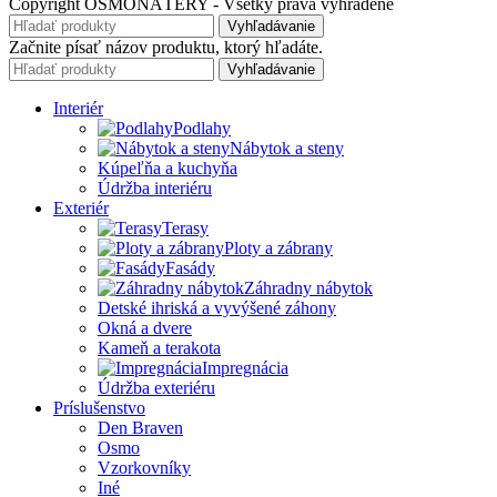
Copyright OSMONÁTERY - Všetky práva vyhradené
Vyhľadávanie
Začnite písať názov produktu, ktorý hľadáte.
Vyhľadávanie
Interiér
Podlahy
Nábytok a steny
Kúpeľňa a kuchyňa
Údržba interiéru
Exteriér
Terasy
Ploty a zábrany
Fasády
Záhradny nábytok
Detské ihriská a vyvýšené záhony
Okná a dvere
Kameň a terakota
Impregnácia
Údržba exteriéru
Príslušenstvo
Den Braven
Osmo
Vzorkovníky
Iné