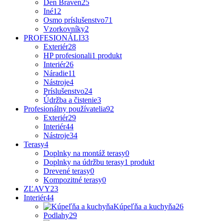
Den Braven
25
Iné
12
Osmo príslušenstvo
71
Vzorkovníky
2
PROFESIONÁLI
33
Exteriér
28
HP profesionali
1 produkt
Interiér
26
Náradie
11
Nástroje
4
Príslušenstvo
24
Údržba a čistenie
3
Profesionálny používatelia
92
Exteriér
29
Interiér
44
Nástroje
34
Terasy
4
Doplnky na montáž terasy
0
Doplnky na údržbu terasy
1 produkt
Drevené terasy
0
Kompozitné terasy
0
ZĽAVY
23
Interiér
44
Kúpeľňa a kuchyňa
26
Podlahy
29