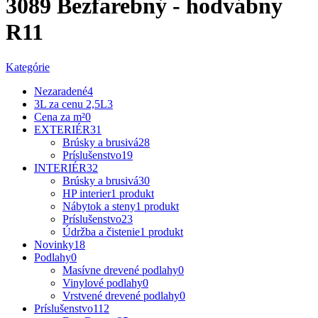
3089 Bezfarebný - hodvábny
R11
Kategórie
Nezaradené
4
3L za cenu 2,5L
3
Cena za m²
0
EXTERIÉR
31
Brúsky a brusivá
28
Príslušenstvo
19
INTERIÉR
32
Brúsky a brusivá
30
HP interier
1 produkt
Nábytok a steny
1 produkt
Príslušenstvo
23
Údržba a čistenie
1 produkt
Novinky
18
Podlahy
0
Masívne drevené podlahy
0
Vinylové podlahy
0
Vrstvené drevené podlahy
0
Príslušenstvo
112