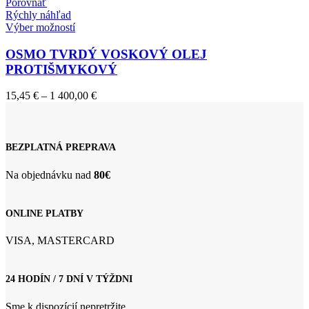
Porovnať
Rýchly náhľad
Tento
Výber možností
produkt
má
OSMO TVRDÝ VOSKOVÝ OLEJ
viacero
PROTIŠMYKOVÝ
variantov.
Možnosti
Price
15,45
€
–
1 400,00
€
si
range:
môžete
15,45 €
vybrať
through
na
1
BEZPLATNÁ PREPRAVA
stránke
400,00 €
produktu.
Na objednávku nad
80€
ONLINE PLATBY
VISA, MASTERCARD
24 HODÍN / 7 DNÍ V TÝŽDNI
Sme k dispozícií nepretržite