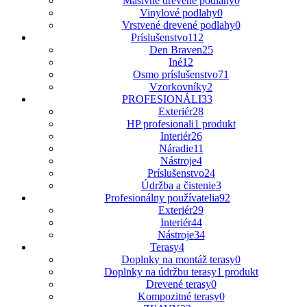
Masívne drevené podlahy
0
Vinylové podlahy
0
Vrstvené drevené podlahy
0
Príslušenstvo
112
Den Braven
25
Iné
12
Osmo príslušenstvo
71
Vzorkovníky
2
PROFESIONÁLI
33
Exteriér
28
HP profesionali
1 produkt
Interiér
26
Náradie
11
Nástroje
4
Príslušenstvo
24
Údržba a čistenie
3
Profesionálny používatelia
92
Exteriér
29
Interiér
44
Nástroje
34
Terasy
4
Doplnky na montáž terasy
0
Doplnky na údržbu terasy
1 produkt
Drevené terasy
0
Kompozitné terasy
0