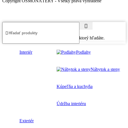
Copyright OSMONÁTERY - Všetky práva vyhradené
Začnite písať názov produktu, ktorý hľadáte.
Interiér
Podlahy
Nábytok a steny
Kúpeľňa a kuchyňa
Údržba interiéru
Exteriér