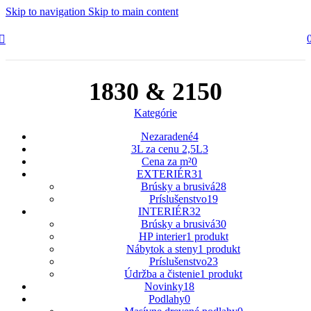
Skip to navigation
Skip to main content
1830 & 2150
Kategórie
Nezaradené
4
3L za cenu 2,5L
3
Cena za m²
0
EXTERIÉR
31
Brúsky a brusivá
28
Príslušenstvo
19
INTERIÉR
32
Brúsky a brusivá
30
HP interier
1 produkt
Nábytok a steny
1 produkt
Príslušenstvo
23
Údržba a čistenie
1 produkt
Novinky
18
Podlahy
0