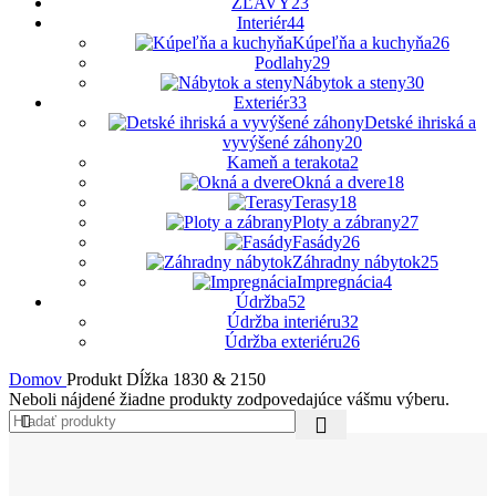
ZĽAVY
23
Interiér
44
Kúpeľňa a kuchyňa
26
Podlahy
29
Nábytok a steny
30
Exteriér
33
Detské ihriská a
vyvýšené záhony
20
Kameň a terakota
2
Okná a dvere
18
Terasy
18
Ploty a zábrany
27
Fasády
26
Záhradny nábytok
25
Impregnácia
4
Údržba
52
Údržba interiéru
32
Údržba exteriéru
26
Domov
Produkt Dĺžka
1830 & 2150
Neboli nájdené žiadne produkty zodpovedajúce vášmu výberu.