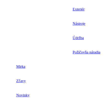
Exteriér
Nástroje
Údržba
Požičovňa náradia
Mirka
Zľavy
Novinky